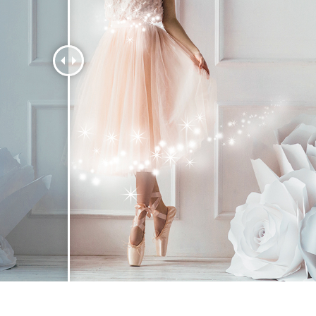
tfotoredigering
Fotoredigering av smycken
AI-träningsdata