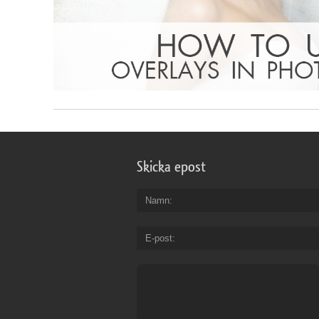
Skicka epost
Namn
E-post