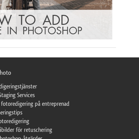
photo
digeringstjänster
Staging Services
 fotoredigering på entreprenad
eringstips
fotoredigering
åbilder för retuschering
Photoshop-åtgärder