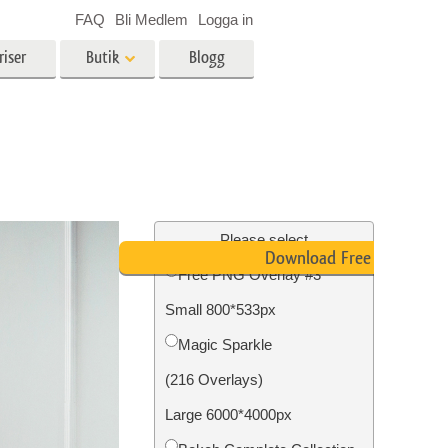
FAQ
Bli Medlem
Logga in
riser
Butik
Blogg
es
Video
LUT för videoredigering
r
Professionella videoöverlägg
ing
Fastighetsfotoredigering
Please select
Download Free PNG
Free PNG Overlay #3
Small 800*533px
n
Foto restaurering
Magic Sparkle
(216 Overlays)
Large 6000*4000px