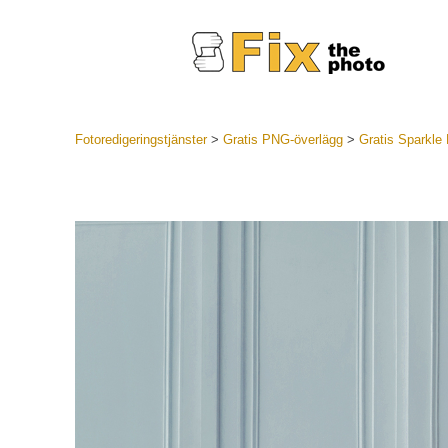
Fotoredigeringstjänster
>
Gratis PNG-överlägg
>
Gratis Sparkle
Lightroom
LR Preset
Portr
Best Deal
Mobila för
Redigeri