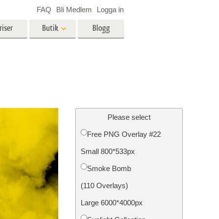
FAQ
Bli Medlem
Logga in
riser
Butik
Blogg
es
Video
LUT för videoredigering
r
Professionella videoöverlägg
ing
Fastighetsfotoredigering
Please select
Free PNG Overlay #22
Small 800*533px
n
Foto restaurering
Smoke Bomb
(110 Overlays)
Large 6000*4000px