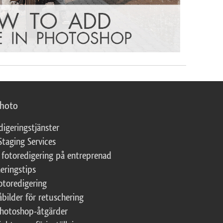
photo
digeringstjänster
Staging Services
 fotoredigering på entreprenad
eringstips
fotoredigering
åbilder för retuschering
Photoshop-åtgärder