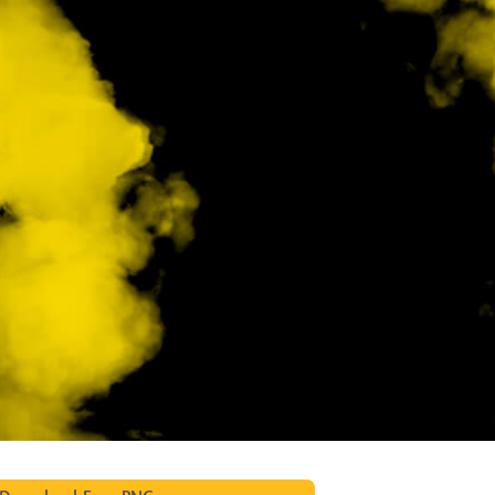
tfotoredigering
Fotoredigering av smycken
AI-träningsdata