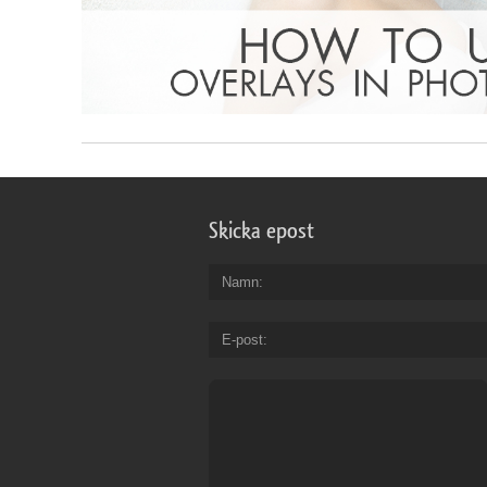
Skicka epost
Namn
E-post