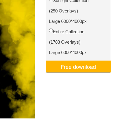
Sunlight Collection
Video Editing Services
(290 Overlays)
Large 6000*4000px
Entire Collection
(1783 Overlays)
Large 6000*4000px
Free download