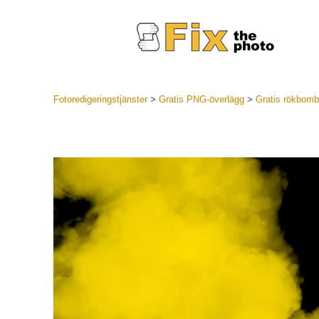
Fotoredigeringstjänster
>
Gratis PNG-överlägg
>
Gratis rökbom
Lightroom
LR Preset
Portr
Best Deal
Mobila för
Redigeri