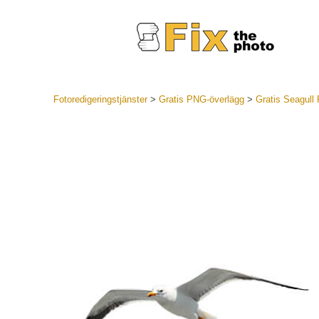
Fotoredigeringstjänster
>
Gratis PNG-överlägg
>
Gratis Seagull
Lightroom
LR Preset
Portr
Best Deal
Mobila för
Redigeri