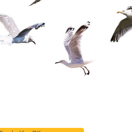
tfotoredigering
Fotoredigering av smycken
AI-träningsdata