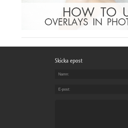
Skicka epost
Namn
E-post