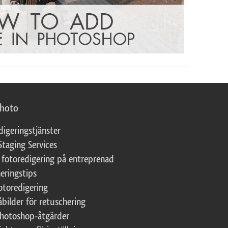
photo
digeringstjänster
Staging Services
 fotoredigering på entreprenad
eringstips
fotoredigering
åbilder för retuschering
Photoshop-åtgärder