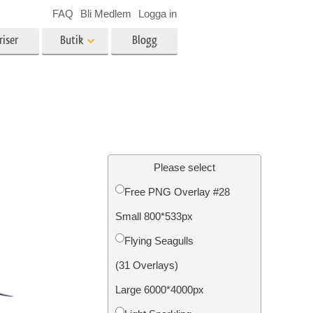
FAQ
Bli Medlem
Logga in
riser
Butik
Blogg
es
Video
LUT för videoredigering
r
Professionella videoöverlägg
ing
Fastighetsfotoredigering
Please select
Free PNG Overlay #28
Small 800*533px
n
Foto restaurering
Flying Seagulls
(31 Overlays)
Large 6000*4000px