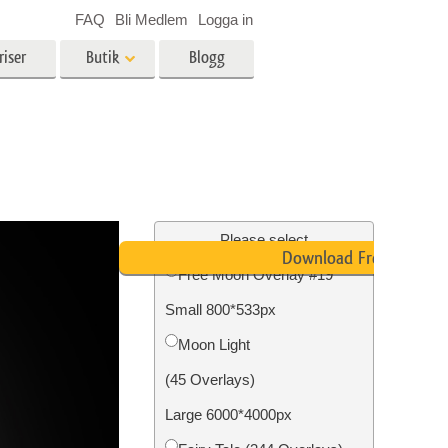
FAQ
Bli Medlem
Logga in
riser
Butik
Blogg
es
Video
LUT för videoredigering
r
Professionella videoöverlägg
ing
Fastighetsfotoredigering
Please select
Download Free
Free Moon Overlay #19
Small 800*533px
n
Foto restaurering
Moon Light
(45 Overlays)
Large 6000*4000px