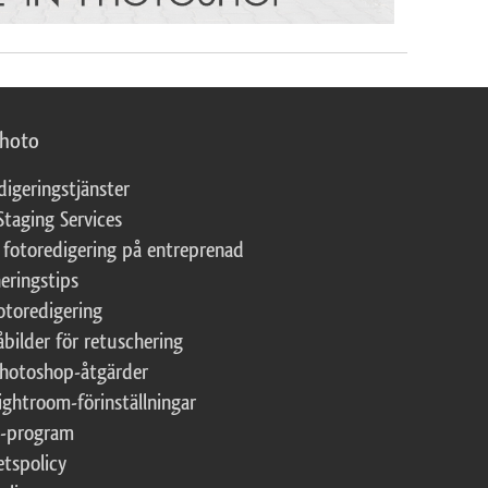
photo
digeringstjänster
Staging Services
 fotoredigering på entreprenad
eringstips
fotoredigering
åbilder för retuschering
Photoshop-åtgärder
ightroom-förinställningar
te-program
etspolicy