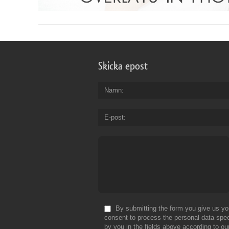
Skicka epost
Namn
E-post
By submitting the form you give us yo
consent to process the personal data spec
by you in the fields above according to ou