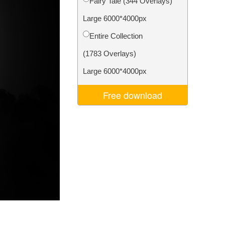
Fairy Tale (344 Overlays)
Video Editing Services
Large 6000*4000px
Entire Collection
(1783 Overlays)
Large 6000*4000px
Free download