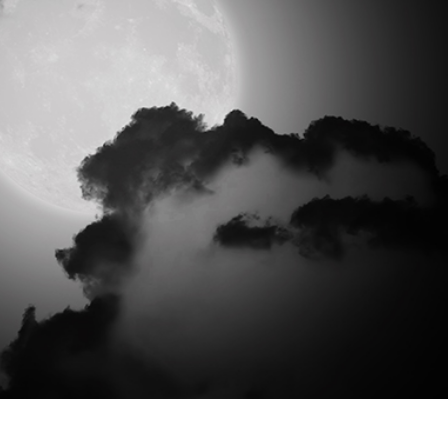
tfotoredigering
Fotoredigering av smycken
AI-träningsdata