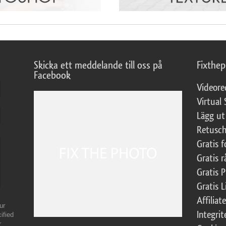
Skicka ett meddelande till oss på
Fixthe
Facebook
Videore
Virtual 
Lägg ut
Retusch
Gratis 
Gratis r
Gratis 
Gratis L
Affilia
ur
Integrit
ified
r