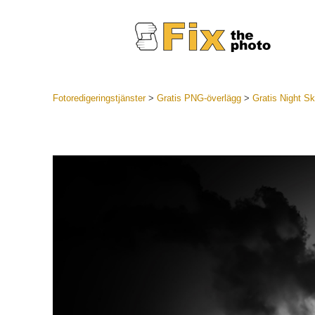
Fotoredigeringstjänster
>
Gratis PNG-överlägg
>
Gratis Night 
Lightroom
LR Preset
Portr
Best Deal
Mobila för
Redigeri