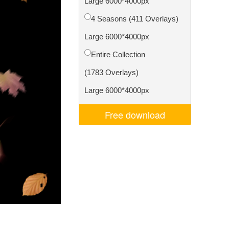
Large 6000*4000px
Video Editing Services
4 Seasons (411 Overlays)
Large 6000*4000px
Entire Collection
(1783 Overlays)
Large 6000*4000px
Free download