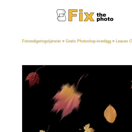
Fotoredigeringstjänster
>
Gratis Photoshop-överlägg
>
Leaves O
Lightroom
LR Preset
Portr
Best Deal
Mobila för
Redigeri