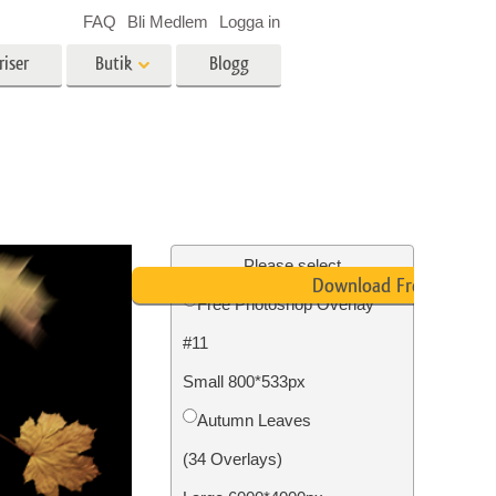
FAQ
Bli Medlem
Logga in
riser
Butik
Blogg
es
Video
LUT för videoredigering
r
Professionella videoöverlägg
ing
Fastighetsfotoredigering
Please select
Download Free
Free Photoshop Overlay
#11
n
Foto restaurering
Small 800*533px
Autumn Leaves
(34 Overlays)