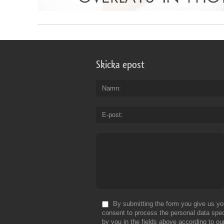
Skicka epost
Namn
E-post
By submitting the form you give us yo
consent to process the personal data spec
by you in the fields above according to ou