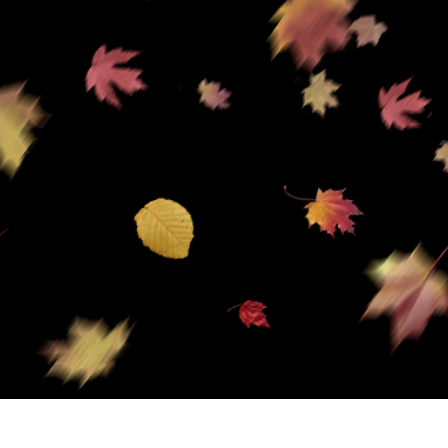
tfotoredigering
Fotoredigering av smycken
AI-träningsdata