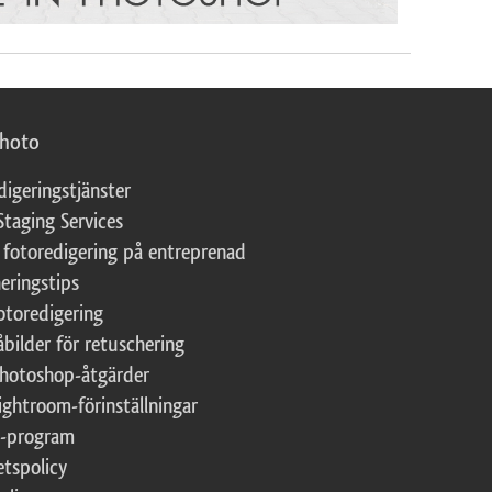
photo
digeringstjänster
Staging Services
 fotoredigering på entreprenad
eringstips
fotoredigering
åbilder för retuschering
Photoshop-åtgärder
ightroom-förinställningar
te-program
etspolicy