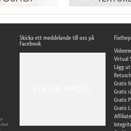
Skicka ett meddelande till oss på
Fixthe
Facebook
Videore
Virtual 
Lägg ut
Retusch
Gratis 
Gratis r
Gratis 
Gratis L
Affilia
ur
Integrit
ified
r