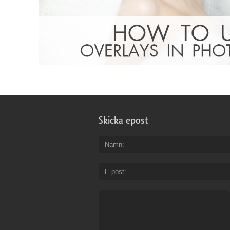
Skicka epost
Namn
E-post