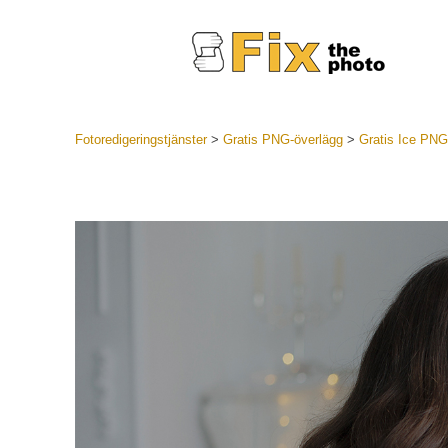
Fotoredigeringstjänster
>
Gratis PNG-överlägg
>
Gratis Ice PNG
Lightroom
LR Preset
Portr
Best Deal
Mobila för
Redigeri