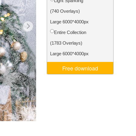
Light Sparkling
Video Editing Services
(740 Overlays)
Large 6000*4000px
Entire Collection
(1783 Overlays)
Large 6000*4000px
Free download