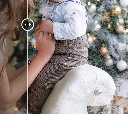
tfotoredigering
Fotoredigering av smycken
AI-träningsdata