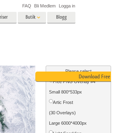
FAQ
Bli Medlem
Logga in
riser
Butik
Blogg
es
Video
LUT för videoredigering
r
Professionella videoöverlägg
ing
Fastighetsfotoredigering
Please select
Download Free PNG
Free PNG Overlay #4
Small 800*533px
n
Foto restaurering
Artic Frost
(30 Overlays)
Large 6000*4000px