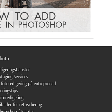
photo
digeringstjänster
Staging Services
 fotoredigering på entreprenad
eringstips
fotoredigering
åbilder för retuschering
Photoshop-åtgärder