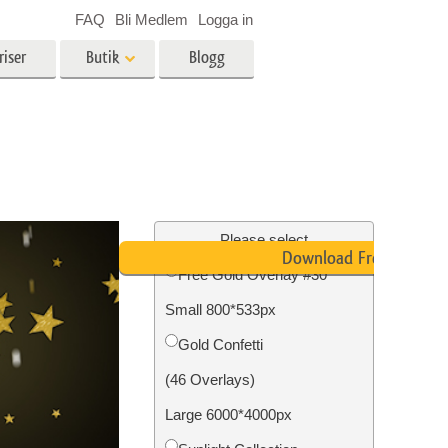
FAQ
Bli Medlem
Logga in
riser
Butik
Blogg
es
Video
LUT för videoredigering
r
Professionella videoöverlägg
ing
Fastighetsfotoredigering
Please select
Download Free
Free Gold Overlay #30
Small 800*533px
n
Foto restaurering
Gold Confetti
(46 Overlays)
Large 6000*4000px