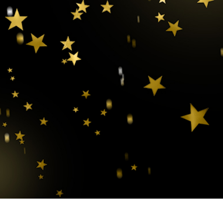
tfotoredigering
Fotoredigering av smycken
AI-träningsdata