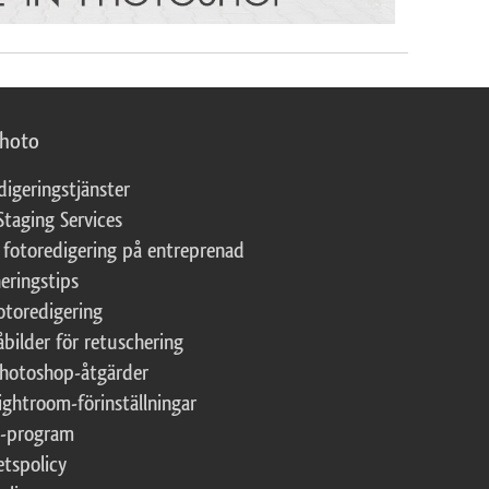
photo
digeringstjänster
Staging Services
 fotoredigering på entreprenad
eringstips
fotoredigering
åbilder för retuschering
Photoshop-åtgärder
ightroom-förinställningar
te-program
etspolicy