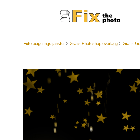
Fotoredigeringstjänster
>
Gratis Photoshop-överlägg
>
Gratis G
Lightroom
LR Preset
Portr
Best Deal
Mobila för
Redigeri