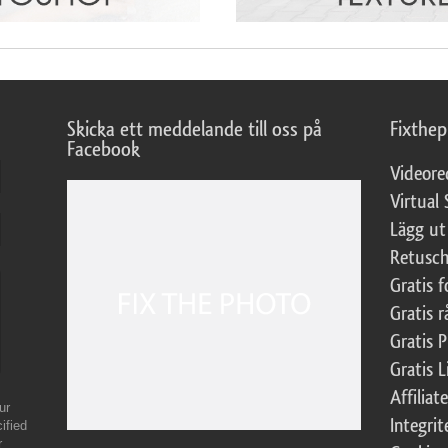
Skicka ett meddelande till oss på
Fixthe
Facebook
Videore
Virtual 
Lägg ut
Retusch
Gratis 
Gratis r
Gratis 
Gratis L
Affilia
ur
Integrit
ified
r