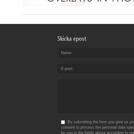
Skicka epost
Namn
E-post
By submitting the form you give us yo
consent to process the personal data spec
by you in the fields above according to ou