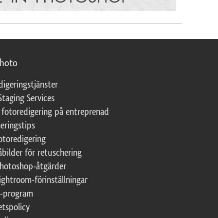
photo
digeringstjänster
Staging Services
 fotoredigering på entreprenad
eringstips
fotoredigering
åbilder för retuschering
Photoshop-åtgärder
ightroom-förinställningar
te-program
etspolicy