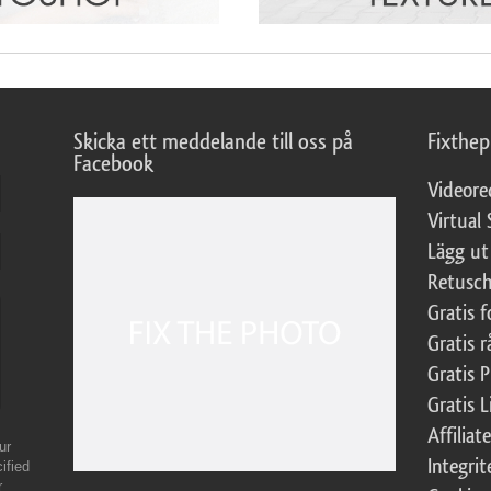
Skicka ett meddelande till oss på
Fixthe
Facebook
Videore
Virtual 
Lägg ut
Retusch
Gratis 
Gratis r
Gratis 
Gratis L
Affilia
ur
Integrit
ified
r