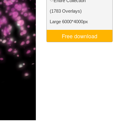
Entire Collection
Video Editing Services
(1783 Overlays)
Large 6000*4000px
Free download