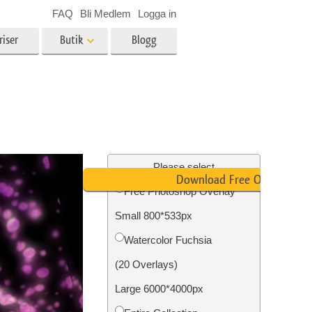
FAQ
Bli Medlem
Logga in
riser
Butik
Blogg
es
Video
LUT för videoredigering
r
Professionella videoöverlägg
ing
Fastighetsfotoredigering
Please select
Download Free Overlay
Free Photoshop Overlay
Small 800*533px
n
Foto restaurering
Watercolor Fuchsia
(20 Overlays)
Large 6000*4000px