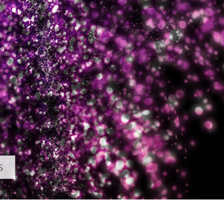
tfotoredigering
Fotoredigering av smycken
AI-träningsdata