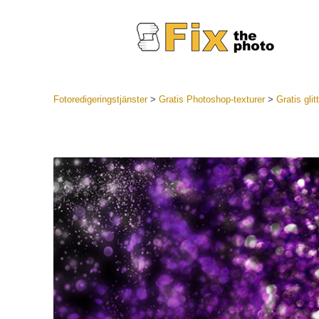
Fotoredigeringstjänster
>
Gratis Photoshop-texturer
>
Gratis gli
Lightroom
LR Preset
Portr
Best Deal
Mobila för
Redigeri