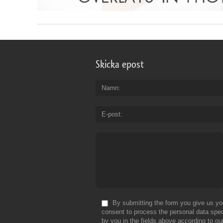
Skicka epost
Namn
E-post
By submitting the form you give us yo
consent to process the personal data spec
by you in the fields above according to ou