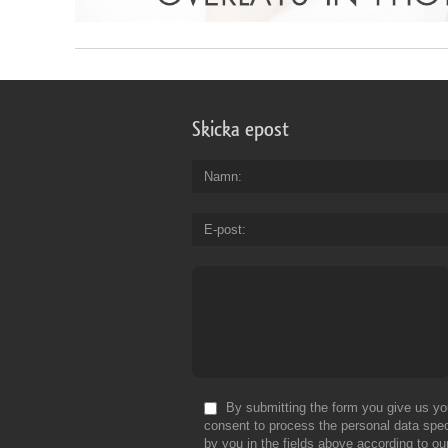
Skicka epost
Namn
E-post
By submitting the form you give us yo
consent to process the personal data spec
by you in the fields above according to ou