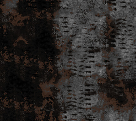
tfotoredigering
Fotoredigering av smycken
AI-träningsdata