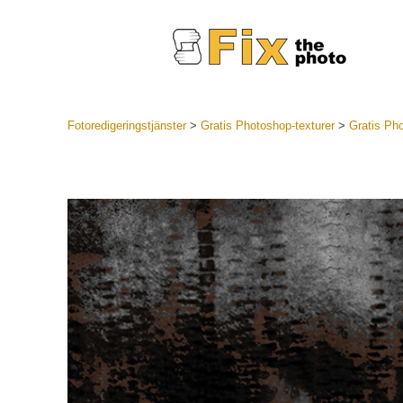
Fotoredigeringstjänster
>
Gratis Photoshop-texturer
>
Gratis Ph
Lightroom
LR Preset
Portr
Best Deal
Mobila för
Redigeri