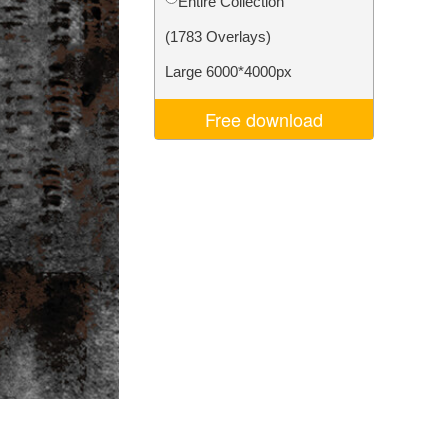
Entire Collection
Video Editing Services
(1783 Overlays)
Large 6000*4000px
Free download