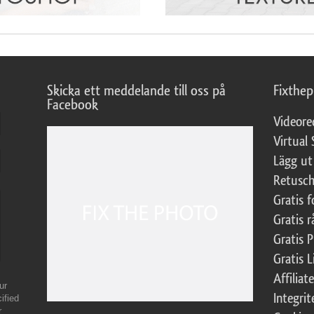
Skicka ett meddelande till oss på
Fixthe
Facebook
Videore
Virtual 
Lägg ut
Retusch
Gratis 
Gratis r
Gratis 
Gratis L
Affilia
ur
Integrit
ified
r