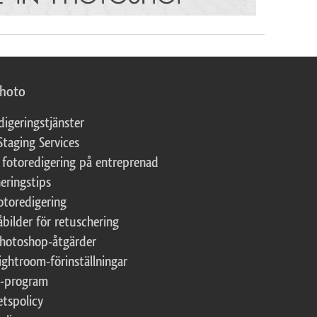
photo
digeringstjänster
Staging Services
 fotoredigering på entreprenad
eringstips
fotoredigering
åbilder för retuschering
Photoshop-åtgärder
ightroom-förinställningar
te-program
etspolicy