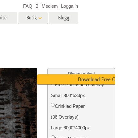
FAQ
Bli Medlem
Logga in
riser
Butik
Blogg
es
Video
LUT för videoredigering
r
Professionella videoöverlägg
ing
Fastighetsfotoredigering
Please select
Download Free Overlay
Free Photoshop Overlay
Small 800*533px
n
Foto restaurering
Сrinkled Paper
(36 Overlays)
Large 6000*4000px