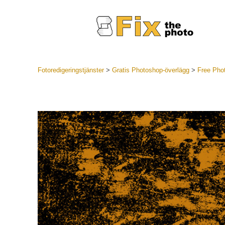
Fotoredigeringstjänster
>
Gratis Photoshop-överlägg
>
Free Pho
Lightroom
LR Preset
Portr
Best Deal
Mobila för
Redigeri