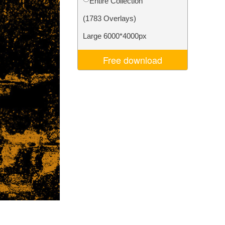
Entire Collection
Video Editing Services
(1783 Overlays)
Large 6000*4000px
Free download