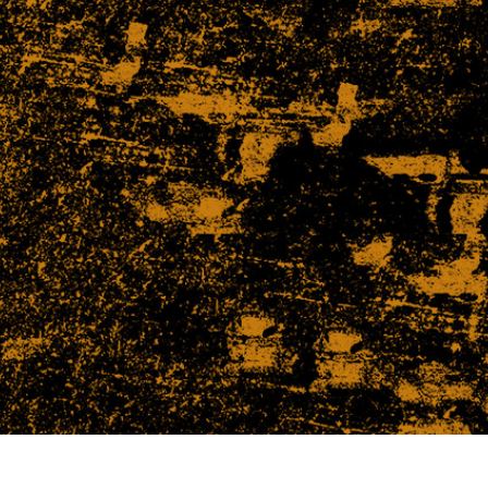
tfotoredigering
Fotoredigering av smycken
AI-träningsdata