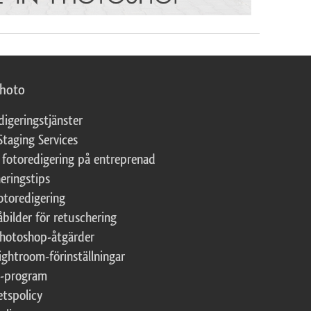
photo
digeringstjänster
Staging Services
 fotoredigering på entreprenad
eringstips
fotoredigering
åbilder för retuschering
Photoshop-åtgärder
ightroom-förinställningar
te-program
etspolicy