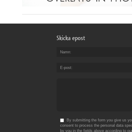
Skicka epost
Namn
E-post
By submitting the form you give us yo
consent to process the personal data spec
by you in the fields above according to ou