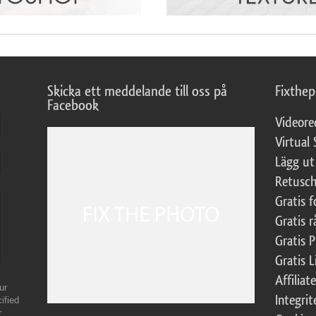
Skicka ett meddelande till oss på
Fixthe
Facebook
Videore
Virtual 
Lägg ut
Retusch
Gratis 
Gratis r
Gratis 
Gratis L
Affilia
ur
Integrit
ified
r