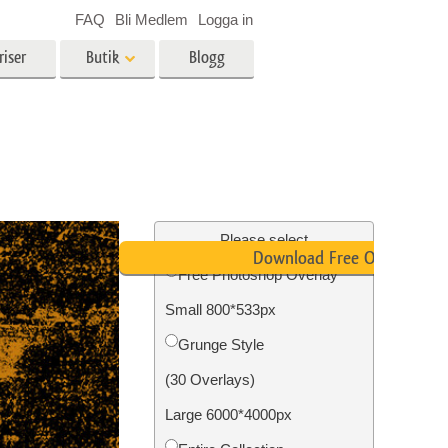
FAQ
Bli Medlem
Logga in
riser
Butik
Blogg
es
Video
LUT för videoredigering
r
Professionella videoöverlägg
ing
Fastighetsfotoredigering
Please select
Download Free Overlay
Free Photoshop Overlay
Small 800*533px
n
Foto restaurering
Grunge Style
(30 Overlays)
Large 6000*4000px