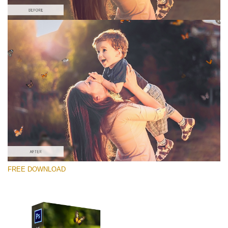
Please select
Free Photoshop Overlay #9
Small 800*600px
Pearl Butterflies
(30 Overlays)
Large 6000*4000px
FREE DOWNLOAD
Fairy Tale (344 Overlays)
Large 6000*4000px
Entire Collection