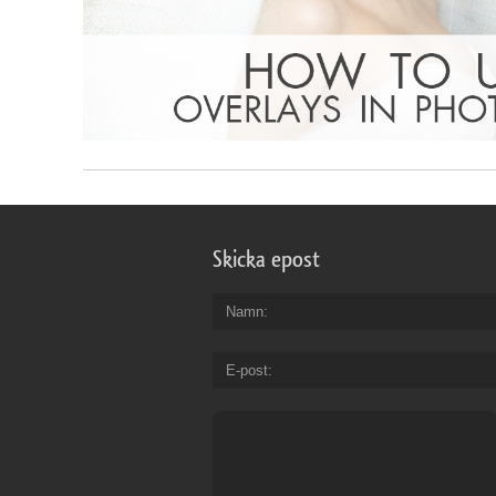
Skicka epost
Namn
E-post