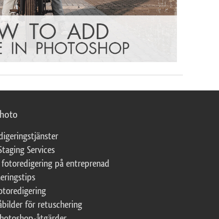
photo
digeringstjänster
Staging Services
 fotoredigering på entreprenad
eringstips
fotoredigering
åbilder för retuschering
Photoshop-åtgärder