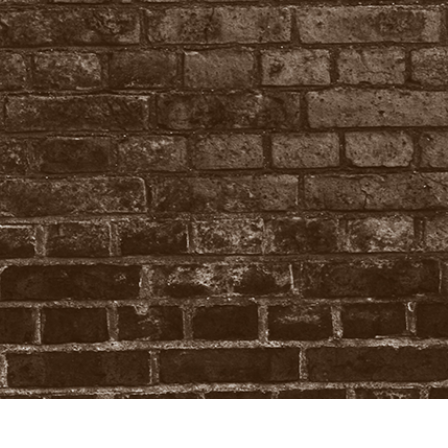
tfotoredigering
Fotoredigering av smycken
AI-träningsdata