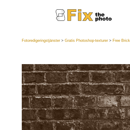
Fotoredigeringstjänster
>
Gratis Photoshop-texturer
>
Free Brick
Lightroom
LR Preset
Portr
Best Deal
Mobila för
Redigeri