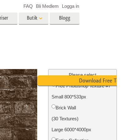
FAQ
Bli Medlem
Logga in
riser
Butik
Blogg
es
Video
LUT för videoredigering
r
Professionella videoöverlägg
ing
Fastighetsfotoredigering
Please select
Download Free Texture
Free Photoshop Texture #7
Small 800*533px
n
Foto restaurering
Brick Wall
(30 Textures)
Large 6000*4000px