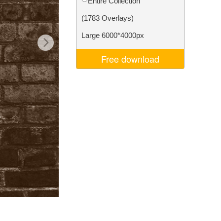
Entire Collection
Video Editing Services
(1783 Overlays)
Large 6000*4000px
Free download