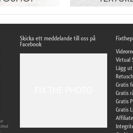
Skicka ett meddelande till oss på
Fixthe
Facebook
Videore
Virtual 
Lägg ut
Retusch
Gratis 
Gratis r
Gratis 
Gratis L
Affilia
ur
Integrit
ified
r