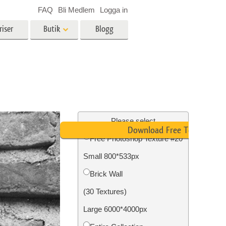
FAQ
Bli Medlem
Logga in
riser
Butik
Blogg
es
Video
LUT för videoredigering
r
Professionella videoöverlägg
ing
Fastighetsfotoredigering
Please select
Download Free Texture
Free Photoshop Texture #20
Small 800*533px
n
Foto restaurering
Brick Wall
(30 Textures)
Large 6000*4000px