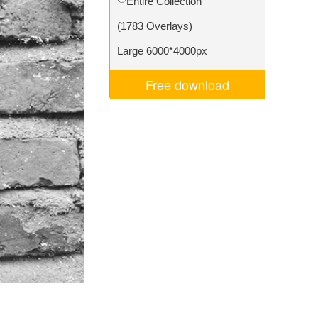
Entire Collection
Video Editing Services
(1783 Overlays)
Large 6000*4000px
Free download