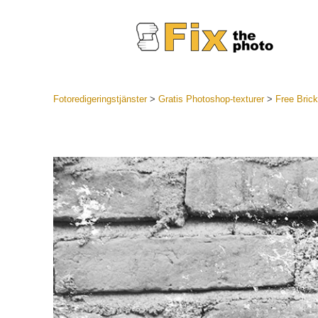
Fotoredigeringstjänster
>
Gratis Photoshop-texturer
>
Free Brick
Lightroom
LR Preset
Portr
Best Deal
Mobila för
Redigeri