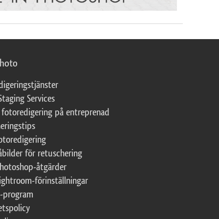
photo
digeringstjänster
Staging Services
 fotoredigering på entreprenad
eringstips
fotoredigering
åbilder för retuschering
Photoshop-åtgärder
ightroom-förinställningar
te-program
etspolicy