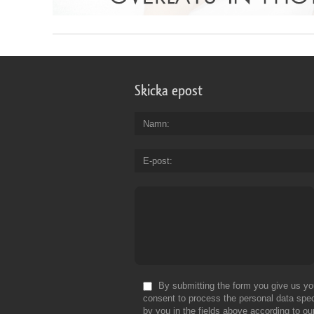
Skicka epost
Namn
E-post
By submitting the form you give us yo
consent to process the personal data spec
by you in the fields above according to ou