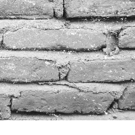
tfotoredigering
Fotoredigering av smycken
AI-träningsdata