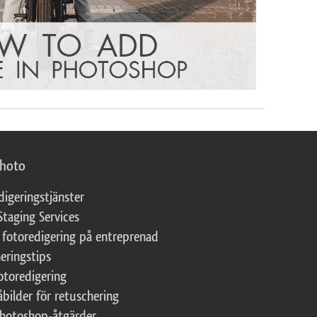
photo
digeringstjänster
Staging Services
 fotoredigering på entreprenad
eringstips
fotoredigering
åbilder för retuschering
Photoshop-åtgärder