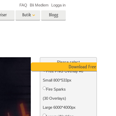
FAQ
Bli Medlem
Logga in
riser
Butik
Blogg
es
Video
LUT för videoredigering
r
Professionella videoöverlägg
ing
Fastighetsfotoredigering
Please select
Download Free PNG
Free PNG Overlay #6
Small 800*533px
n
Foto restaurering
Fire Sparks
(30 Overlays)
Large 6000*4000px