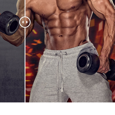
tfotoredigering
Fotoredigering av smycken
AI-träningsdata