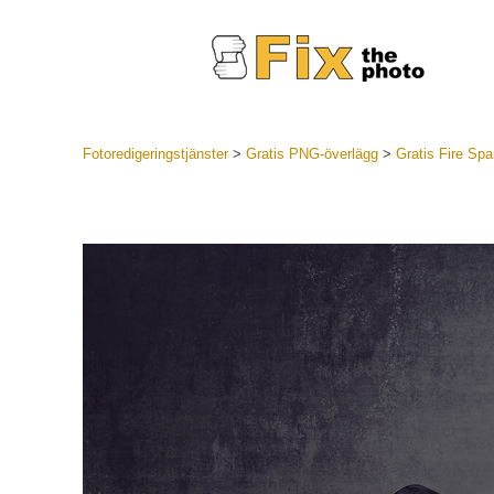
Fotoredigeringstjänster
>
Gratis PNG-överlägg
>
Gratis Fire Sp
Lightroom
LR Preset
Portr
Best Deal
Mobila för
Redigeri