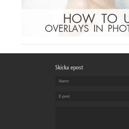
Skicka epost
Namn
E-post