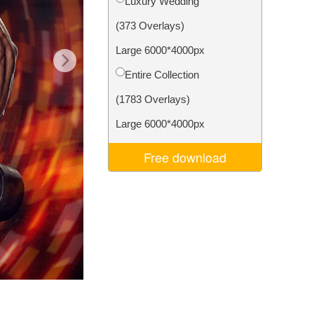
Luxury Wedding
Video Editing Services
(373 Overlays)
Large 6000*4000px
Entire Collection
(1783 Overlays)
Large 6000*4000px
Free download