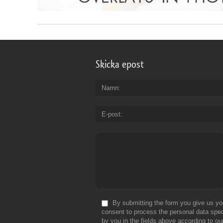
Skicka epost
Namn
E-post
By submitting the form you give us yo
consent to process the personal data spec
by you in the fields above according to ou