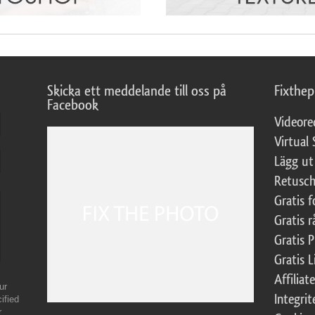
Skicka ett meddelande till oss på
Fixthe
Facebook
Videore
Virtual 
Lägg ut
Retusch
Gratis 
Gratis r
Gratis 
Gratis L
Affilia
ur
Integrit
ified
r