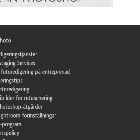
photo
digeringstjänster
Staging Services
 fotoredigering på entreprenad
eringstips
fotoredigering
åbilder för retuschering
Photoshop-åtgärder
ightroom-förinställningar
te-program
etspolicy