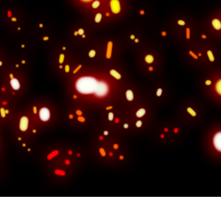
tfotoredigering
Fotoredigering av smycken
AI-träningsdata