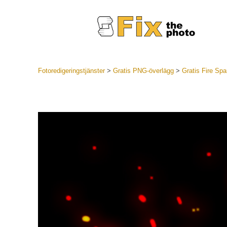
Fotoredigeringstjänster
>
Gratis PNG-överlägg
>
Gratis Fire Sp
Lightroom
LR Preset
Portr
Best Deal
Mobila för
Redigeri