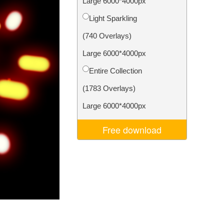
Large 6000*4000px
Video Editing Services
Light Sparkling
(740 Overlays)
Large 6000*4000px
Entire Collection
(1783 Overlays)
Large 6000*4000px
Free download