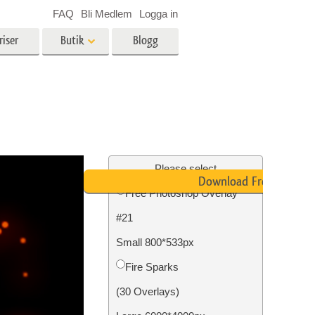
FAQ
Bli Medlem
Logga in
riser
Butik
Blogg
es
Video
LUT för videoredigering
r
Professionella videoöverlägg
ing
Fastighetsfotoredigering
Please select
Download Free
Free Photoshop Overlay
#21
n
Foto restaurering
Small 800*533px
Fire Sparks
(30 Overlays)