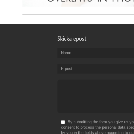
Skicka epost
Namn
E-post
By submitting the form you give us yo
consent to process the personal data spec
by you in the fields above according to ou