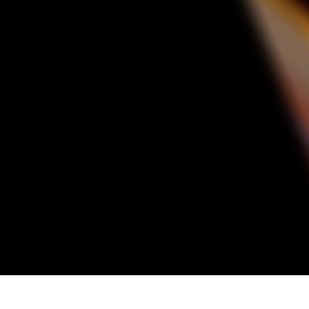
tfotoredigering
Fotoredigering av smycken
AI-träningsdata