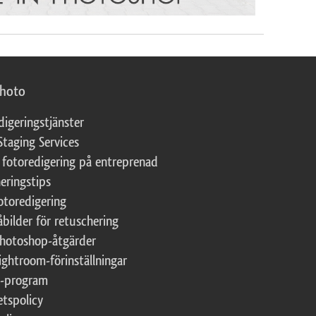
photo
digeringstjänster
Staging Services
 fotoredigering på entreprenad
eringstips
fotoredigering
åbilder för retuschering
Photoshop-åtgärder
ightroom-förinställningar
te-program
etspolicy