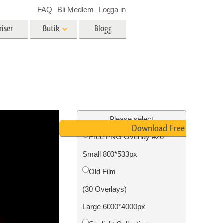
FAQ
Bli Medlem
Logga in
riser
Butik
Blogg
es
Video
LUT för videoredigering
r
Professionella videoöverlägg
ing
Fastighetsfotoredigering
Please select
Download Free PNG
Free PNG Overlay #26
Small 800*533px
n
Foto restaurering
Old Film
(30 Overlays)
Large 6000*4000px