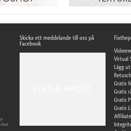
Skicka ett meddelande till oss på
Fixthe
Facebook
Videore
Virtual 
Lägg ut
Retusch
Gratis 
Gratis r
Gratis 
Gratis L
Affilia
ur
Integrit
ified
r