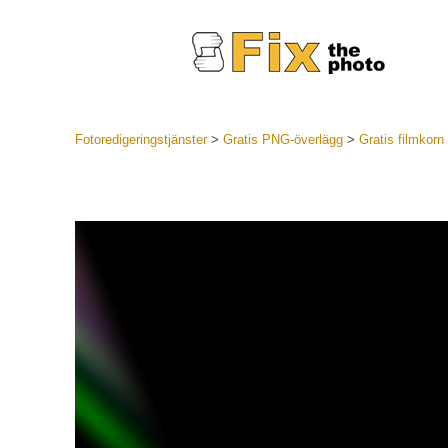
Fotoredigeringstjänster
>
Gratis PNG-överlägg
>
Gratis filmkor
Lightroom
LR Preset
Portr
Best Deal
Mobila för
Redigeri