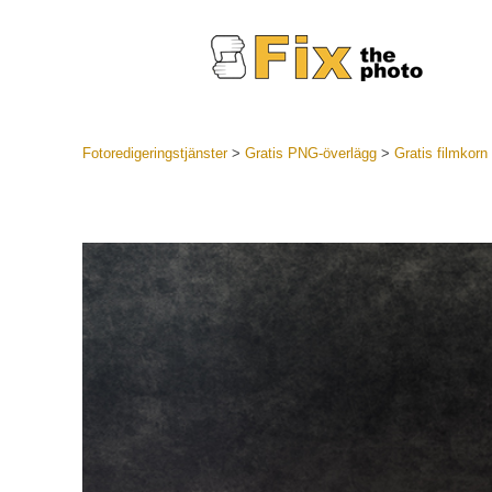
Fotoredigeringstjänster
>
Gratis PNG-överlägg
>
Gratis filmkor
Lightroom
LR Preset
Portr
Best Deal
Mobila för
Redigeri