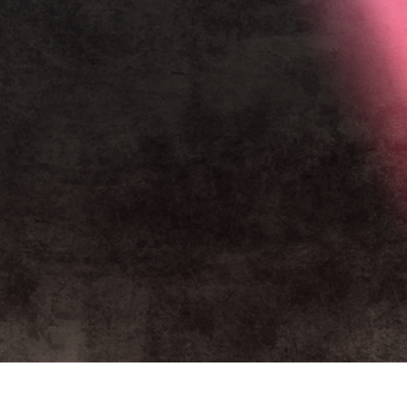
tfotoredigering
Fotoredigering av smycken
AI-träningsdata