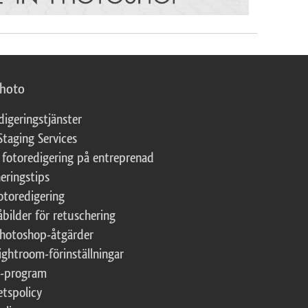
photo
digeringstjänster
Staging Services
 fotoredigering på entreprenad
eringstips
fotoredigering
åbilder för retuschering
Photoshop-åtgärder
ightroom-förinställningar
te-program
etspolicy