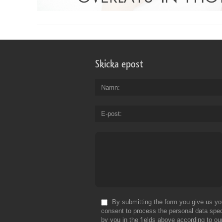
Skicka epost
Namn
E-post
By submitting the form you give us yo
consent to process the personal data spec
by you in the fields above according to ou