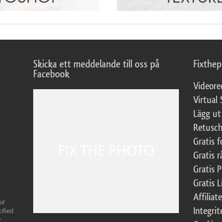
Skicka ett meddelande till oss på
Fixthe
Facebook
Videore
Virtual 
Lägg ut
Retusch
Gratis 
Gratis r
Gratis 
Gratis L
Affilia
ur
Integrit
ified
r