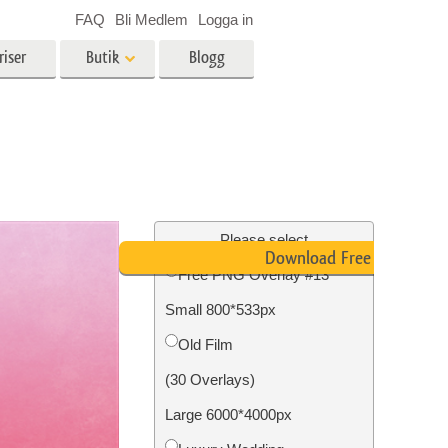
FAQ
Bli Medlem
Logga in
riser
Butik
Blogg
es
Video
LUT för videoredigering
r
Professionella videoöverlägg
ing
Fastighetsfotoredigering
Please select
Download Free PNG
Free PNG Overlay #13
Small 800*533px
n
Foto restaurering
Old Film
(30 Overlays)
Large 6000*4000px