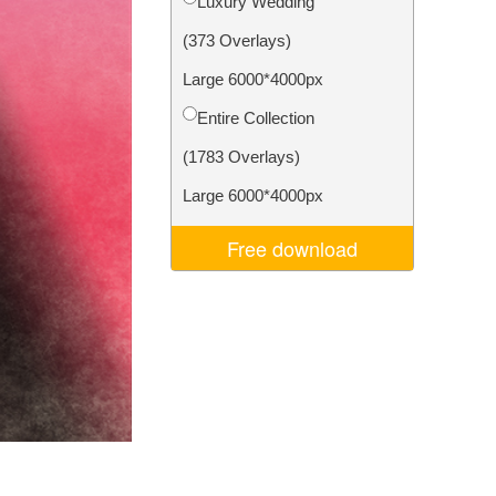
Luxury Wedding
Video Editing Services
(373 Overlays)
Large 6000*4000px
Entire Collection
(1783 Overlays)
Large 6000*4000px
Free download