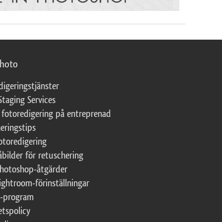
photo
digeringstjänster
Staging Services
 fotoredigering på entreprenad
eringstips
fotoredigering
åbilder för retuschering
Photoshop-åtgärder
ightroom-förinställningar
te-program
etspolicy