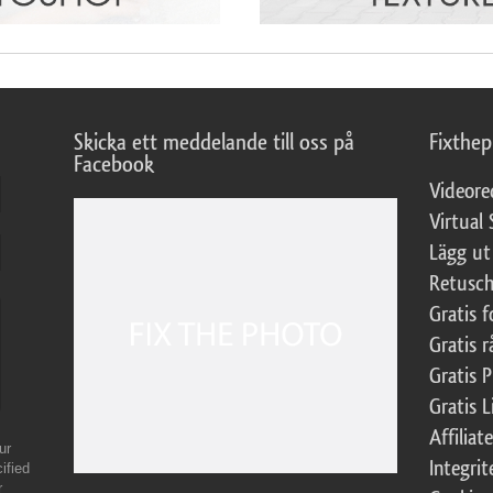
Skicka ett meddelande till oss på
Fixthe
Facebook
Videore
Virtual 
Lägg ut
Retusch
Gratis 
Gratis r
Gratis 
Gratis L
Affilia
ur
Integrit
ified
r