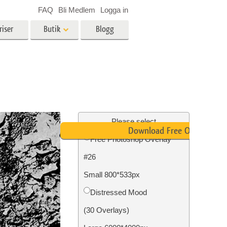
FAQ
Bli Medlem
Logga in
riser
Butik
Blogg
es
Video
LUT för videoredigering
r
Professionella videoöverlägg
ing
Fastighetsfotoredigering
Please select
Download Free Overlay
Free Photoshop Overlay
#26
n
Foto restaurering
Small 800*533px
Distressed Mood
(30 Overlays)