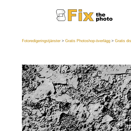
Fotoredigeringstjänster
>
Gratis Photoshop-överlägg
>
Gratis di
Lightroom
LR Preset
Portr
Best Deal
Mobila för
Redigeri