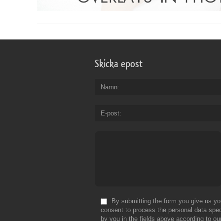
Skicka epost
Namn
E-post
By submitting the form you give us yo
consent to process the personal data spec
by you in the fields above according to ou