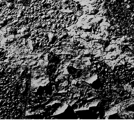
tfotoredigering
Fotoredigering av smycken
AI-träningsdata