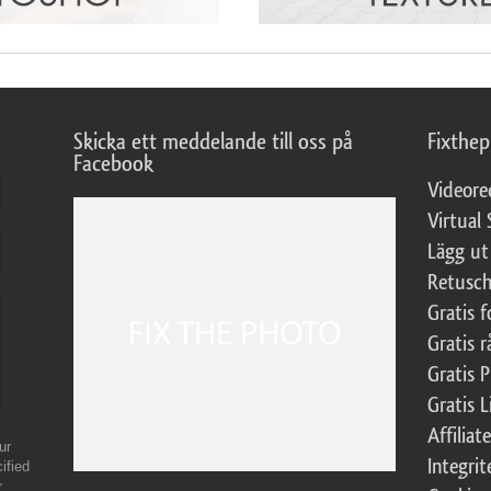
Skicka ett meddelande till oss på
Fixthe
Facebook
Videore
Virtual 
Lägg ut
Retusch
Gratis 
Gratis r
Gratis 
Gratis L
Affilia
ur
Integrit
ified
r