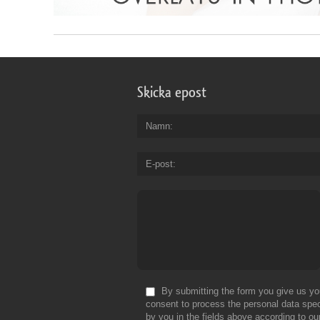
Skicka epost
Namn
E-post
By submitting the form you give us yo
consent to process the personal data spec
by you in the fields above according to ou