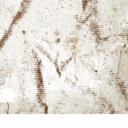
tfotoredigering
Fotoredigering av smycken
AI-träningsdata