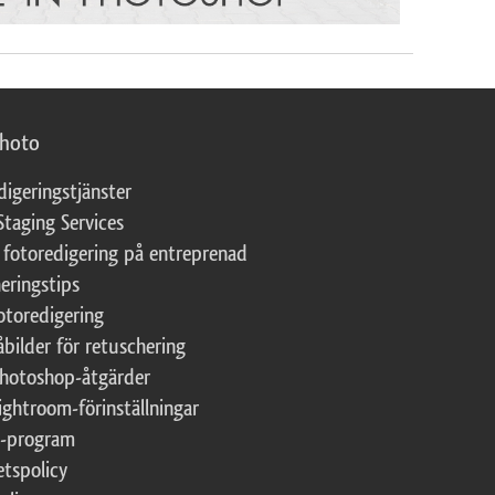
photo
digeringstjänster
Staging Services
 fotoredigering på entreprenad
eringstips
fotoredigering
åbilder för retuschering
Photoshop-åtgärder
ightroom-förinställningar
te-program
etspolicy