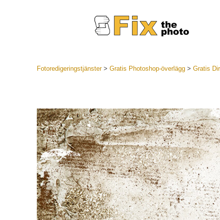
Fotoredigeringstjänster
>
Gratis Photoshop-överlägg
>
Gratis Di
Lightroom
LR Preset
Portr
Best Deal
Mobila för
Redigeri