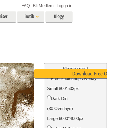
FAQ
Bli Medlem
Logga in
riser
Butik
Blogg
es
Video
LUT för videoredigering
r
Professionella videoöverlägg
ing
Fastighetsfotoredigering
Please select
Download Free Overlay
Free Photoshop Overlay
Small 800*533px
n
Foto restaurering
Dark Dirt
(30 Overlays)
Large 6000*4000px