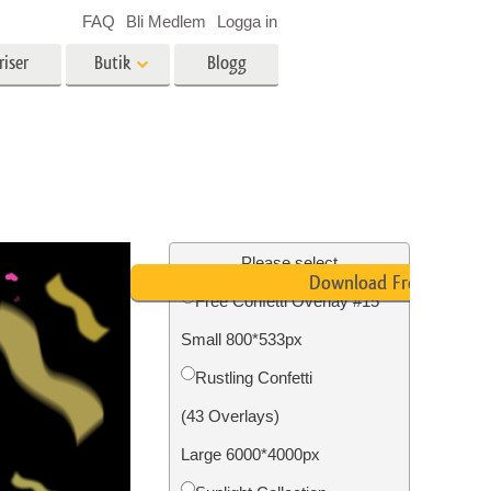
FAQ
Bli Medlem
Logga in
riser
Butik
Blogg
es
Video
LUT för videoredigering
r
Professionella videoöverlägg
ing
Fastighetsfotoredigering
Please select
Download Free
Free Confetti Overlay #15
Small 800*533px
n
Foto restaurering
Rustling Confetti
(43 Overlays)
Large 6000*4000px