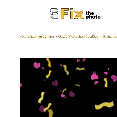
Fotoredigeringstjänster
>
Gratis Photoshop-överlägg
>
Gratis ko
Lightroom
LR Preset
Portr
Best Deal
Mobila för
Redigeri