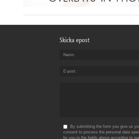
Skicka epost
Namn
E-post
By submitting the form you give us yo
consent to process the personal data spec
by you in the fields above according to ou