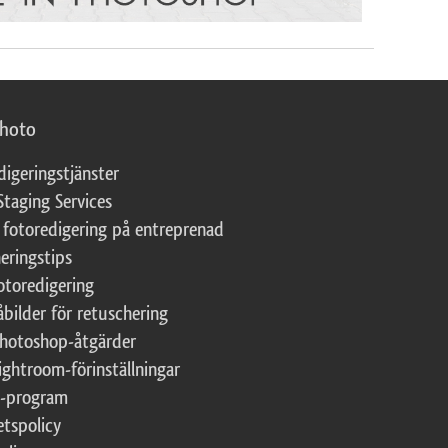
photo
digeringstjänster
Staging Services
 fotoredigering på entreprenad
eringstips
fotoredigering
åbilder för retuschering
Photoshop-åtgärder
ightroom-förinställningar
te-program
etspolicy