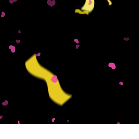
tfotoredigering
Fotoredigering av smycken
AI-träningsdata