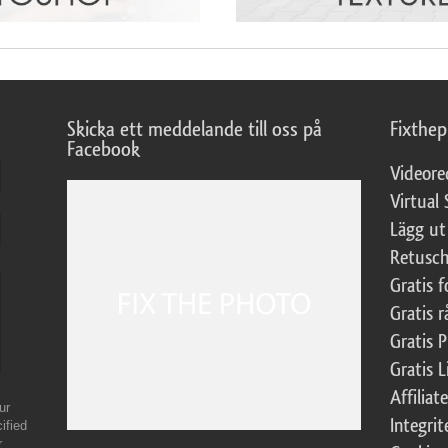
Skicka ett meddelande till oss på
Fixthe
Facebook
Videore
Virtual 
Lägg ut
Retusch
Gratis 
Gratis r
Gratis 
Gratis L
Affilia
ur
Integrit
ified
r