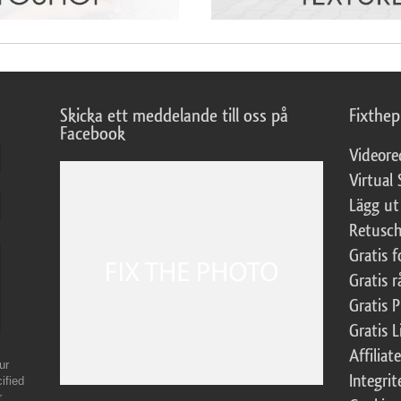
Skicka ett meddelande till oss på
Fixthe
Facebook
Videore
Virtual 
Lägg ut
Retusch
Gratis 
Gratis r
Gratis 
Gratis L
Affilia
ur
Integrit
ified
r