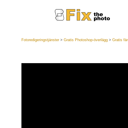
Fotoredigeringstjänster
>
Gratis Photoshop-överlägg
>
Gratis fä
Lightroom
LR Preset
Portr
Best Deal
Mobila för
Redigeri