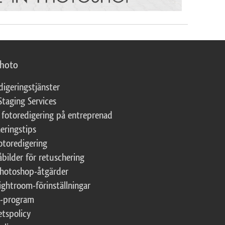
photo
digeringstjänster
Staging Services
 fotoredigering på entreprenad
eringstips
fotoredigering
åbilder för retuschering
Photoshop-åtgärder
ightroom-förinställningar
te-program
etspolicy