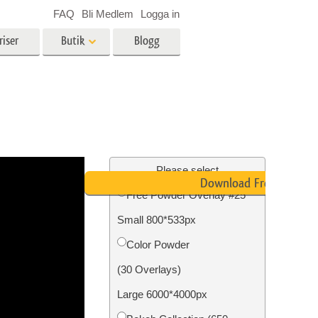
FAQ
Bli Medlem
Logga in
riser
Butik
Blogg
es
Video
LUT för videoredigering
r
Professionella videoöverlägg
ing
Fastighetsfotoredigering
Please select
Download Free
Free Powder Overlay #25
Small 800*533px
n
Foto restaurering
Color Powder
(30 Overlays)
Large 6000*4000px