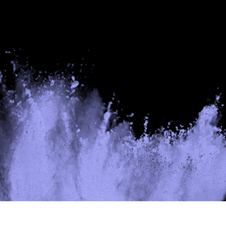
tfotoredigering
Fotoredigering av smycken
AI-träningsdata