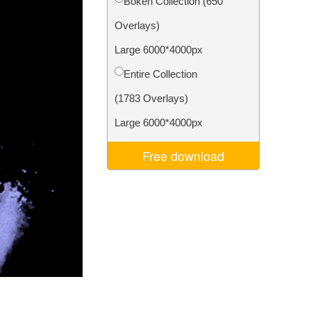
Bokeh Collection (650
Video Editing Services
Overlays)
Large 6000*4000px
Entire Collection
(1783 Overlays)
Large 6000*4000px
Free download