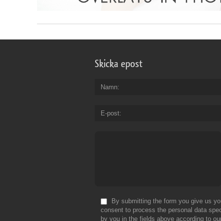
Skicka epost
Namn
E-post
By submitting the form you give us yo
consent to process the personal data spec
by you in the fields above according to ou