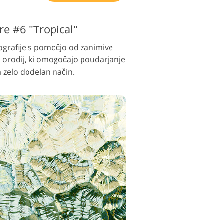
re #6 "Tropical"
tografije s pomočjo od zanimive
d orodij, ki omogočajo poudarjanje
a zelo dodelan način.