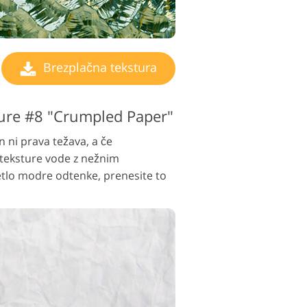
Brezplačna tekstura
ure #8 "Crumpled Paper"
n ni prava težava, a če
 teksture vode z nežnim
tlo modre odtenke, prenesite to