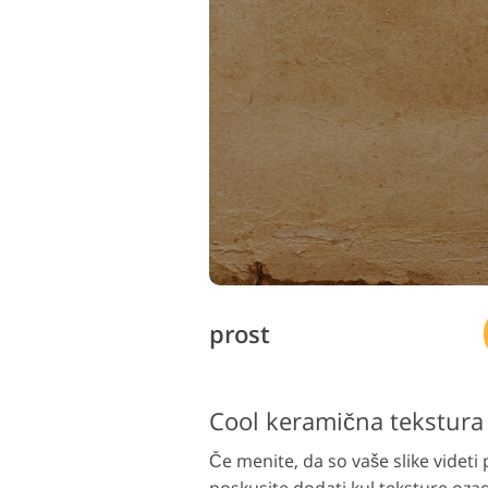
prost
Cool keramična tekstura
Če menite, da so vaše slike videti
poskusite dodati kul teksture ozadj