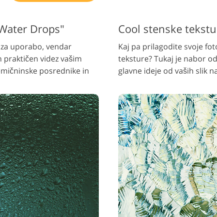
"Water Drops"
Cool stenske tekstu
e za uporabo, vendar
Kaj pa prilagodite svoje fo
n praktičen videz vašim
teksture? Tukaj je nabor o
emičninske posrednike in
glavne ideje od vaših slik n