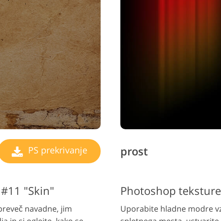
prost
PS prekrivanje
 #11 "Skin"
Photoshop teksture
 preveč navadne, jim
Uporabite hladne modre vz
a in si oglejte, kako se
spletnega mesta, ustvarite 