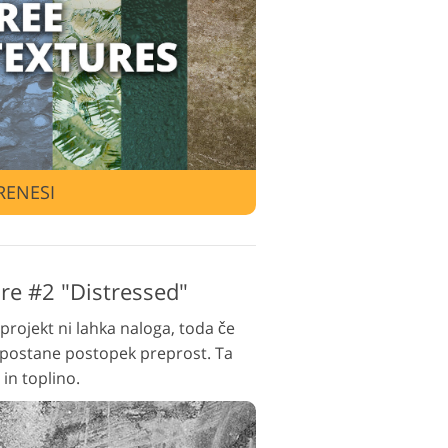
rejanja videa
RENESI
re #2 "Distressed"
 projekt ni lahka naloga, toda če
, postane postopek preprost. Ta
in toplino.