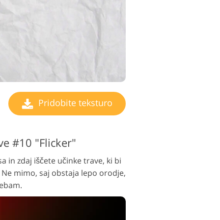
Pridobite teksturo
ve #10 "Flicker"
a in zdaj iščete učinke trave, ki bi
 Ne mimo, saj obstaja lepo orodje,
rebam.