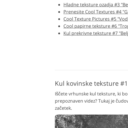
Hladne teksture ozadja #3 "Be
Urejanje fotografij izdelka
Ur
Prenesite Cool Textures #4 "G
Cool Texture Pictures #5 "Vod
Cool papirne teksture #6 "Tro
Kul prekrivne teksture #7 "Bel
Kul kovinske teksture #
Iščete vrhunske kul teksture, ki 
prepoznaven videz? Tukaj je čudov
začetek.