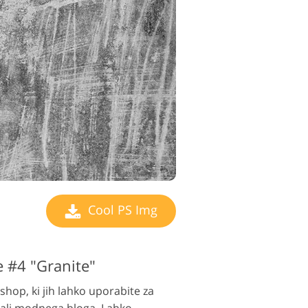
Cool PS Img
 #4 "Granite"
shop, ki jih lahko uporabite za