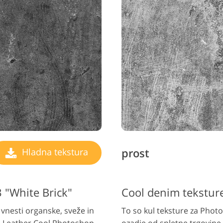
prost
Hladna tekstura
 "White Brick"
Cool denim teksture
 vnesti organske, sveže in
To so kul teksture za Photo