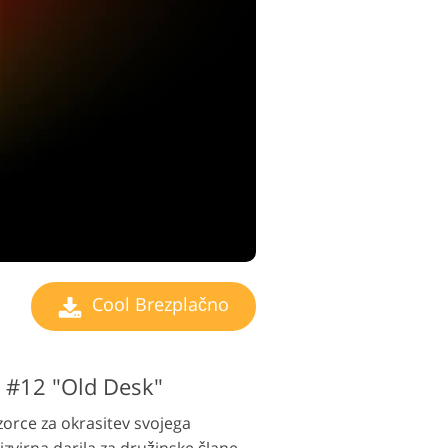
Cool Brezplačno
 #12 "Old Desk"
orce za okrasitev svojega
izvirna darila za družinske člane