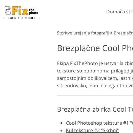
Domača str
FOUNDED IN 2003
Lightroom
Storitve urejanja fotografij
>
Brezplačn
Brezplačne Cool Ph
Prednastavitve Lightroom
Dej
Zbirke prednastavitev LR
Pho
Retuširanje portreta
Ekipa FixThePhoto je ustvarila zbi
Prednastavitve najboljše
Pre
teksture so popolnoma prilagodlj
ponudbe
Pho
samostojnim oblikovalcem, lastnik
Mobilne prednastavitve
Celo
s trendovsko, lepo in elegantno v
Celo
Ps
Mod
Urejanje poročnih fotografij
Brezplačna zbirka Cool T
Cool Photoshop teksture #1 
Kul teksture #2 "Skrbni"