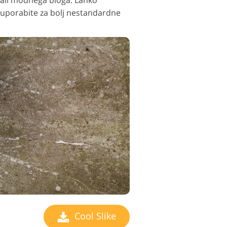
 ali modnega bloga. Lahko
h uporabite za bolj nestandardne
Cool Slike