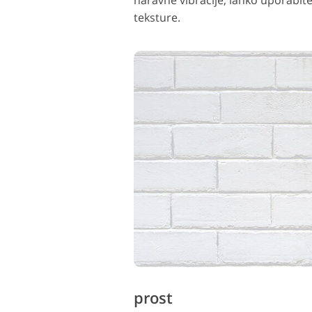
naravne vibracije, lahko uporabi
teksture.
prost