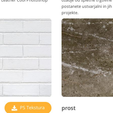
te Leather Cool Photoshop
ozadje od spletne trgovine
postanete ustvarjalni in ji
projekte.
prost
PS Tekstura