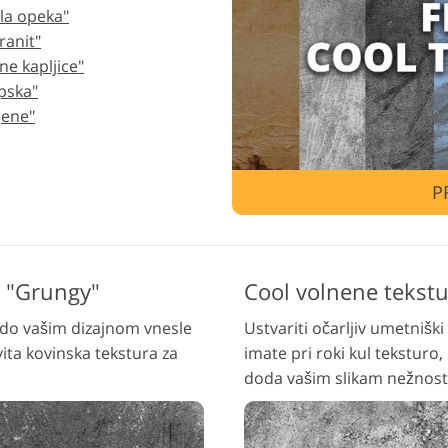
la opeka"
ejanje fotografij nakita
Podatki za usposabljanje AI
Storitve u
ranit"
ne kapljice"
pska"
jene"
P
1 "Grungy"
Cool volnene tekstu
bodo vašim dizajnom vnesle
Ustvariti očarljiv umetniški
ita kovinska tekstura za
imate pri roki kul teksturo
doda vašim slikam nežnost 