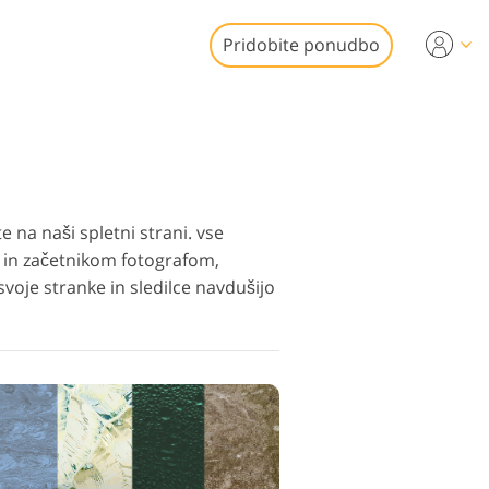
Pridobite ponudbo
Video
a urejanje videa
 fotografij
onalni video
emičnin
ni elementi
 na naši spletni strani. vse
 in začetnikom fotografom,
voje stranke in sledilce navdušijo
fotografij