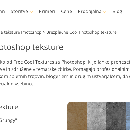
an
Storitve
Primeri
Cene
Prodajalna
Blog
Photoshop
Templates
e teksture Photoshop
>
Brezplačne Cool Photoshop teksture
otoshop teksture
anja Photoshopa
Vse šablone
LUT-ji z
Urejanje fotografij
Urejanje
toshop čopiči
Marketinške predloge
Profesi
Retuširanje telesa
novorojenčka
nepr
prekriv
rko od Free Cool Textures za Photoshop, ki jo lahko prenesete
krivanja v Photoshopu
Valentinove voščilnice
ive in združene v tematske zbirke. Pomagajo profesionalnim
toshop teksture
Poročna vabila
om spletnih trgovin, blogerjem in drugim ustvarjalcem, da s
tne zbirke Ps Actions
Vabilo na otroško zabavo
izualno vsebino.
tni paketi prekrivanj
eli oblačil, ustvarjeni z
Manipulacija s
Obnova 
umetno inteligenco
fotografijami
exture:
"Grungy"