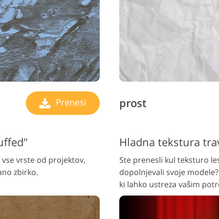
prost
Prenesi
uffed"
Hladna tekstura tra
a vse vrste od projektov,
Ste prenesli kul teksturo les
ano zbirko.
dopolnjevali svoje modele?
ki lahko ustreza vašim pot