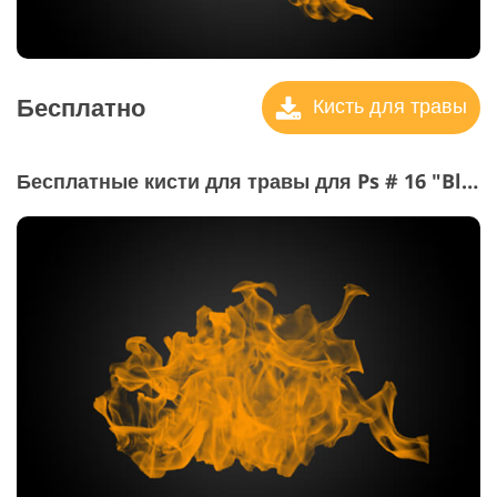
Бесплатно
Кисть для травы
Бесплатные кисти для травы для Ps # 16 "Blaze"