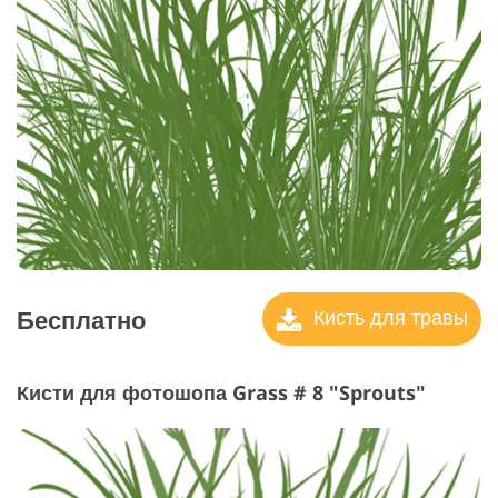
Бесплатно
Кисть для травы
Кисти для фотошопа Grass # 8 "Sprouts"