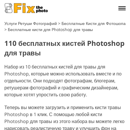
Услуги Ретуши Фотографий
>
Бесплатные Кисти для Фотошопа
>
Бесплатные кисти для Photoshop для травы
110 бесплатных кистей Photoshop
для травы
Набор из 10 бесплатных кистей для травы для
Photoshop, которые можно использовать вместе и по
отдельности. Они подходят фотографам, блогерам,
ретушерам фотографий и графическим дизайнерам,
которые хотят упростить свою работу.
Теперь вы можете загрузить и применить кисти травы
Photoshop в 1 клик. С помощью любой кисти
Photoshop для травы из этого набора вы можете легко
нарисовать реалистичную траву и улучшить фон на