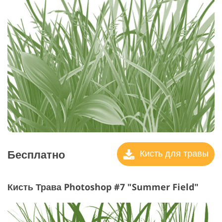
Бесплатно
Кисть для травы
Кисть Трава Photoshop #7 "Summer Field"