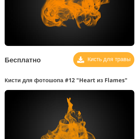
Бесплатно
Кисть для травы
Кисти для фотошопа #12 "Heart из Flames"