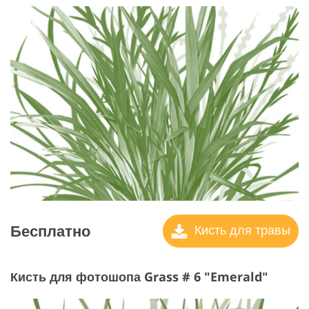
Бесплатно
Кисть для травы
Кисть для фотошопа Grass # 6 "Emerald"