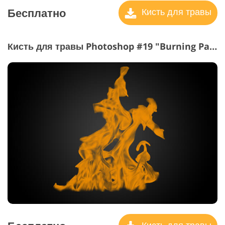
Бесплатно
Кисть для травы
Кисть для травы Photoshop #19 "Burning Passions"
Кисть для травы