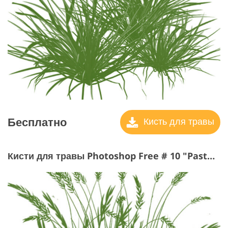
Бесплатно
Кисть для травы
Кисти для травы Photoshop Free # 10 "Pastures"