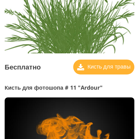
Бесплатно
Кисть для травы
Кисть для фотошопа # 11 "Ardour"