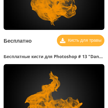
Бесплатно
Кисть для травы
Бесплатные кисти для Photoshop # 13 "Danger из Fire"