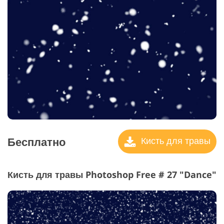
Бесплатно
Кисть для травы
Кисть для травы Photoshop Free # 27 "Dance"