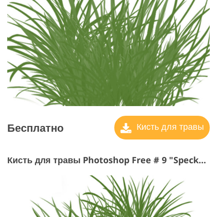
Бесплатно
Кисть для травы
Кисть для травы Photoshop Free # 9 "Specks из Grass"