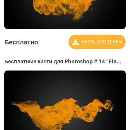
Бесплатно
Кисть для травы
Бесплатные кисти для Photoshop # 14 "Flame Tongues"