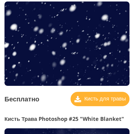
Бесплатно
Кисть для травы
Кисть Трава Photoshop #25 "White Blanket"