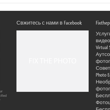
Свжитесь с нами в Facebook
Fixthe
Услуг
виде
Virtual 
Аутсо
фото
Сове
Photo E
Необ
фотог
ur
Бесп
ified
r
Фото
Бесп