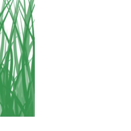
ения
Video Editing Services