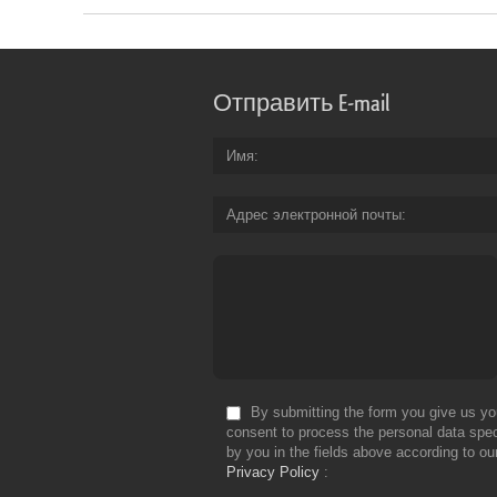
Отправить E-mail
Имя
Адрес электронной почты
By submitting the form you give us yo
consent to process the personal data spec
by you in the fields above according to ou
Privacy Policy