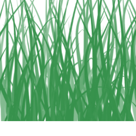
исы ретуши
Ретушь ювелирных
Данные для обуч
товаров
изделий
ИИ