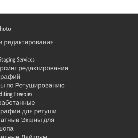
photo
и редактирования
о
Staging Services
рсинг редактирования
графий
ты по Ретушированию
diting Freebies
работанные
рафии для ретуши
латные Экшны для
шопа
латные Лайтрум