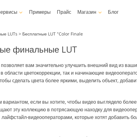
ервисы
Примеры
Прайс
Магазин
Блог
Photoshop
Templates
Vi
ные LUTs
>
Бесплатные LUT "Color Finale
вые финальные LUT
ы Photoshop
Шаблоны
Професси
Сервисы ретуши детских
для Фотошопа
Маркетинговые шаблоны
Видео Ове
ушь Тела Сервисы
Ретушь Фото Н
фото
T позволяет вам значительно улучшить внешний вид из ваши
оп Оверлейсы
Открытки ко Дню святого
 в области цветокоррекции, так и начинающие видеооперат
Валентина
ры Photoshop
тобы сделать цвета более яркими, выделить объект, добави
Приглашения на свадьбу
кции Фотошоп
в
Приглашение на детский
день рождения
кции Фотошоп
и одежды, созданные
Сервисы обработки
м вариантом, если вы хотите, чтобы видео выглядело боле
Реставрация 
ейсов
с помощью ИИ
изображений
ащают эту коллекцию в потрясающую находку для видеоопе
 лайфстайл-видеооператорами, которые хотят добавить бол