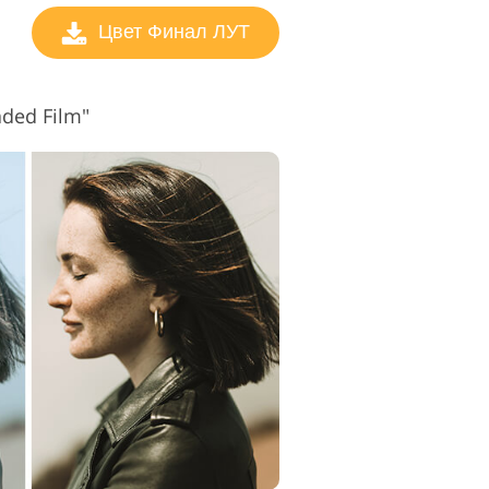
Цвет Финал ЛУТ
ded Film"