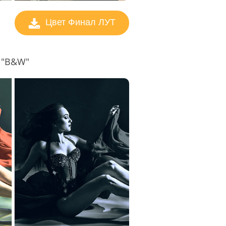
Цвет Финал ЛУТ
8 "B&W"