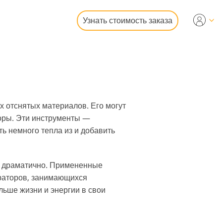
Узнать стоимость заказа
deo
ональные LUTs
рлейсы
едвижимости
х отснятых материалов. Его могут
оры. Эти инструменты —
ть немного тепла из и добавить
е драматично. Примененные
фотографий
раторов, занимающихся
ьше жизни и энергии в свои