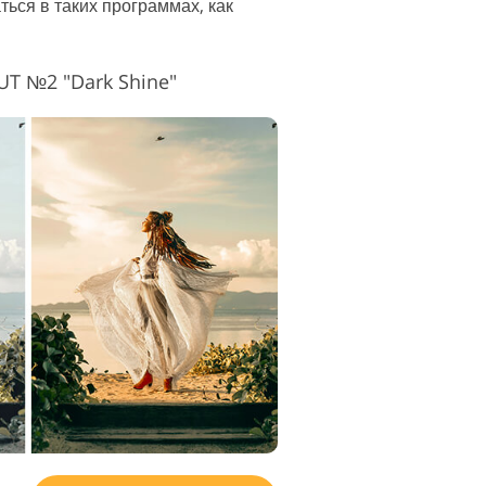
ться в таких программах, как
ктирования
ео
T №2 "Dark Shine"