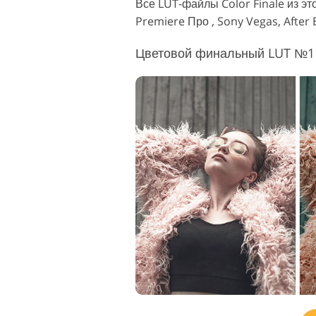
Все LUT-файлы Color Finale из эт
Premiere Про , Sony Vegas, After E
Сервисы ретуши товаров
Ретуш
Цветовой финальный LUT №1