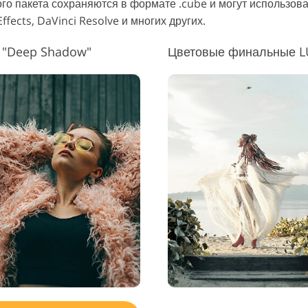
ого пакета сохраняются в формате .cube и могут использова
Услуги Реда
ffects, DaVinci Resolve и многих других.
ь ювелирных изделий
Данные для обучения ИИ
Вид
 "Deep Shadow"
Цветовые финальные LU