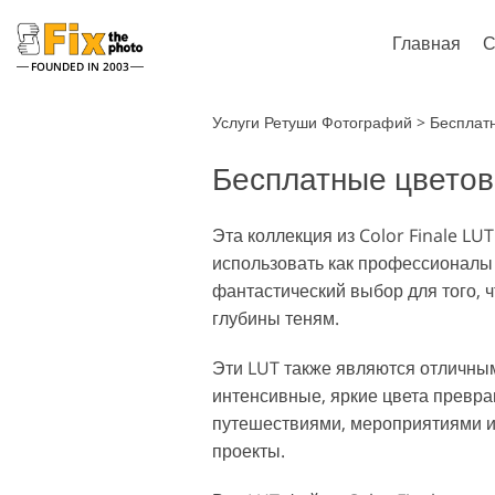
Главная
С
FOUNDED IN 2003
Lightroom
Услуги Ретуши Фотографий
>
Бесплат
Бесплатные цвето
Пресеты Lightroom
Экшен
Все коллекции пресетов
Кисти 
Услуги ретуши хедшотов
Рет
LR
Эта коллекция из Color Finale LU
Фотош
использовать как профессионалы
Пресеты - Лучшее
Тексту
предложение
фантастический выбор для того, ч
Колле
Мобильная коллекция
глубины теням.
Экшно
Колле
Модел
Эти LUT также являются отличны
Ретушь Свадебных Фото
Оверл
интенсивные, яркие цвета превр
путешествиями, мероприятиями и
проекты.