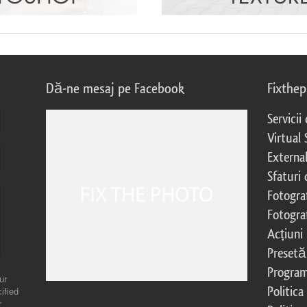
Dă-ne mesaj pe Facebook
Fixthe
Servicii
Virtual 
External
Sfaturi
Fotograf
Fotogra
Acțiuni
Presetă
Program 
ur
Politica
ified
r