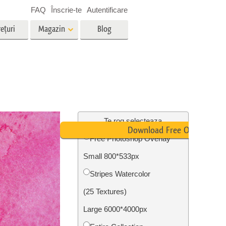
FAQ
Înscrie-te
Autentificare
ețuri
Magazin
Blog
es
Video
LUT-uri profesionale
g
Suprapuneri video
vicii
Servicii de editare foto imobiliare
Te rog selecteaza
Download Free Overlay
Free Photoshop Overlay
Small 800*533px
ștere
re a
Foto Restaurare Servicii
Stripes Watercolor
(25 Textures)
Large 6000*4000px