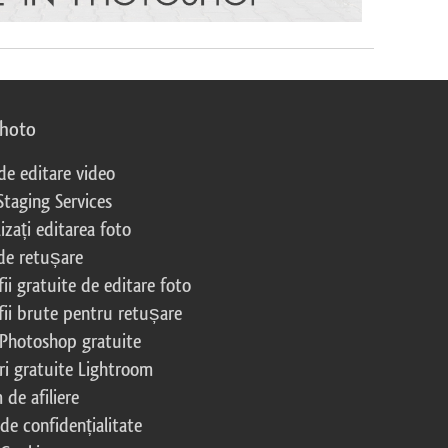
photo
 de editare video
Staging Services
izați editarea foto
 de retușare
ii gratuite de editare foto
fii brute pentru retușare
 Photoshop gratuite
ri gratuite Lightroom
de afiliere
 de confidențialitate