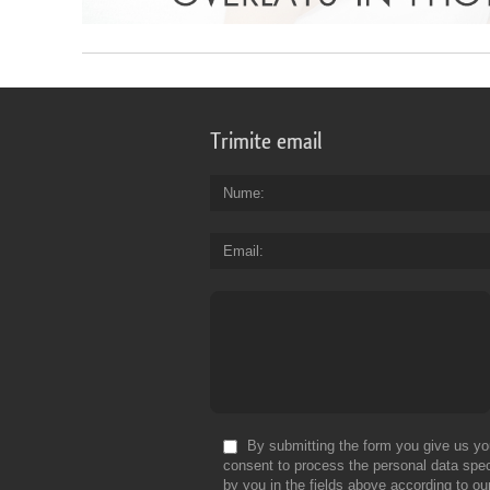
Trimite email
Nume
Email
By submitting the form you give us yo
consent to process the personal data spec
by you in the fields above according to ou