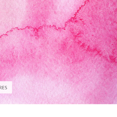
produsului Servicii
Bijuterii Retușând Servicii
Date de Antrenamen