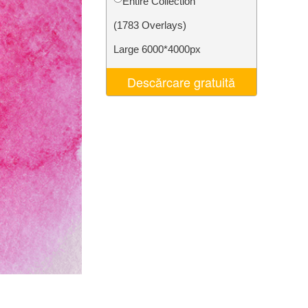
Entire Collection
t AI
Video Editing Services
(1783 Overlays)
Large 6000*4000px
Descărcare gratuită