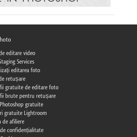
photo
 de editare video
Staging Services
izați editarea foto
 de retușare
ii gratuite de editare foto
fii brute pentru retușare
 Photoshop gratuite
ri gratuite Lightroom
de afiliere
 de confidențialitate