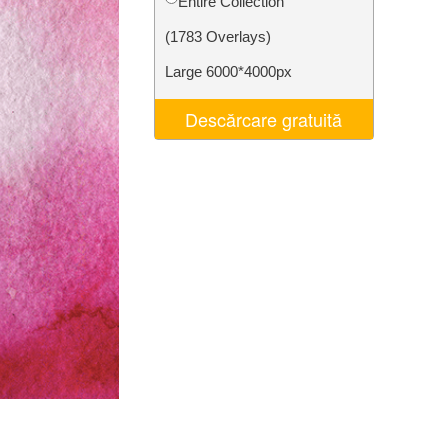
Entire Collection
t AI
Video Editing Services
(1783 Overlays)
Large 6000*4000px
Descărcare gratuită