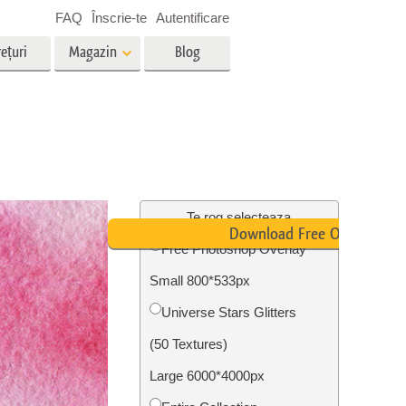
FAQ
Înscrie-te
Autentificare
ețuri
Magazin
Blog
es
Video
LUT-uri profesionale
g
Suprapuneri video
vicii
Servicii de editare foto imobiliare
Te rog selecteaza
Download Free Overlay
Free Photoshop Overlay
Small 800*533px
ștere
re a
Foto Restaurare Servicii
Universe Stars Glitters
(50 Textures)
Large 6000*4000px