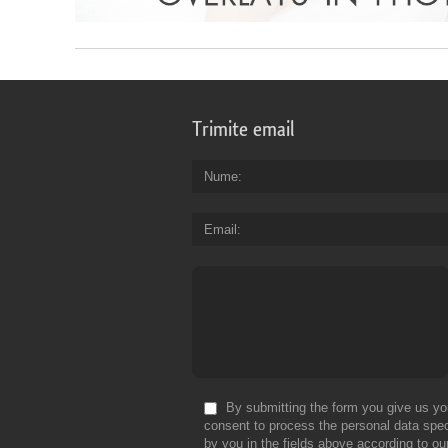
Trimite email
Nume
Email
By submitting the form you give us yo
consent to process the personal data spec
by you in the fields above according to ou