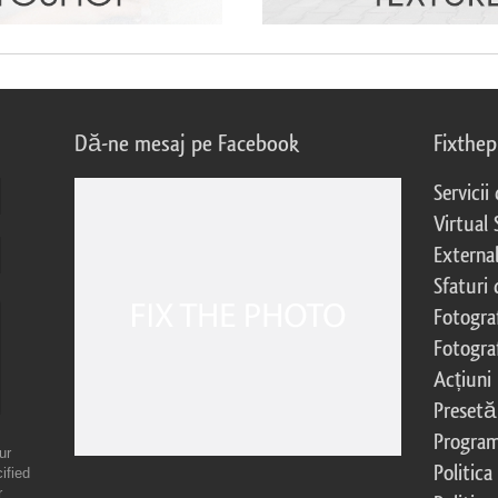
Dă-ne mesaj pe Facebook
Fixthe
Servicii
Virtual 
External
Sfaturi
Fotograf
Fotogra
Acțiuni
Presetă
Program 
ur
Politica
ified
r