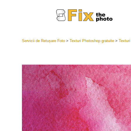
Servicii de Retușare Foto
>
Texturi Photoshop gratuite
>
Texturi
Presetări
Întreaga 
Servicii
LR
Cea mai b
Presets
Colecția 
Servicii de 