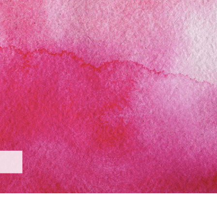
produsului Servicii
Bijuterii Retușând Servicii
Date de Antrenamen