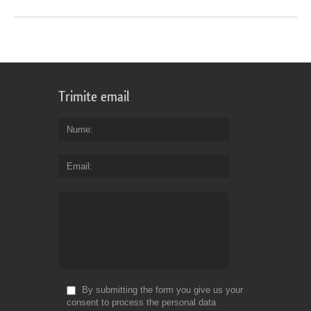
Trimite email
Nume
Email
By submitting the form you give us your
consent to process the personal data