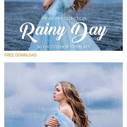
Te rog selecteaza
Free Photoshop Overlay
Small 800*533px
Rain Day
(30 Overlays)
FREE DOWNLOAD
Large 6000*4000px
Entire Collection
(1783 Overlays)
Large 6000*4000px
Descărcare gratuită