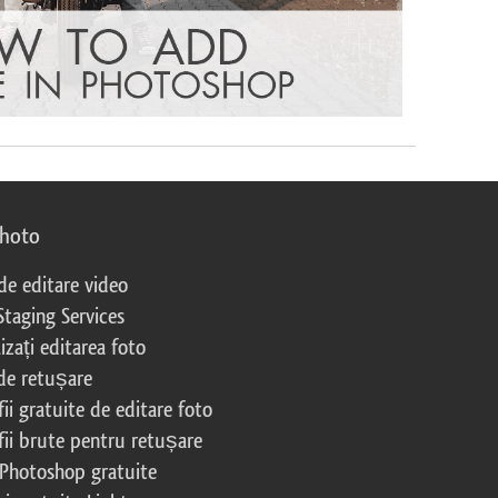
photo
 de editare video
Staging Services
izați editarea foto
 de retușare
ii gratuite de editare foto
fii brute pentru retușare
 Photoshop gratuite