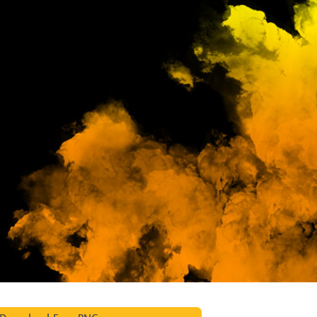
produsului Servicii
Bijuterii Retușând Servicii
Date de Antrenamen