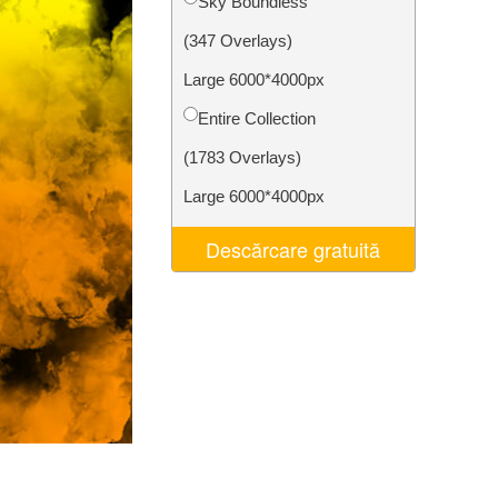
Sky Boundless
t AI
Video Editing Services
(347 Overlays)
Large 6000*4000px
Entire Collection
(1783 Overlays)
Large 6000*4000px
Descărcare gratuită