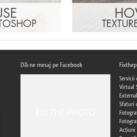
Dă-ne mesaj pe Facebook
Fixthe
Servicii
Virtual 
External
Sfaturi
Fotograf
Fotogra
Acțiuni