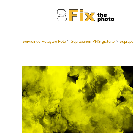
Servicii de Retușare Foto
>
Suprapuneri PNG gratuite
>
Suprapu
Presetări
Întreaga 
Servicii
LR
Cea mai b
Presets
Colecția 
Servicii de 