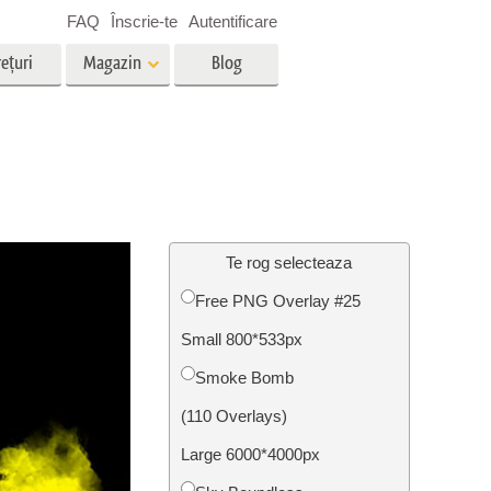
FAQ
Înscrie-te
Autentificare
ețuri
Magazin
Blog
es
Video
LUT-uri profesionale
g
Suprapuneri video
vicii
Servicii de editare foto imobiliare
Te rog selecteaza
Free PNG Overlay #25
Small 800*533px
ștere
re a
Foto Restaurare Servicii
Smoke Bomb
(110 Overlays)
Large 6000*4000px