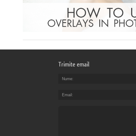
Trimite email
Nume
Email