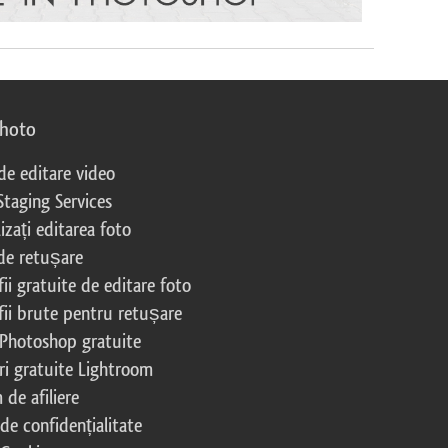
photo
 de editare video
Staging Services
izați editarea foto
 de retușare
ii gratuite de editare foto
fii brute pentru retușare
 Photoshop gratuite
ri gratuite Lightroom
de afiliere
 de confidențialitate