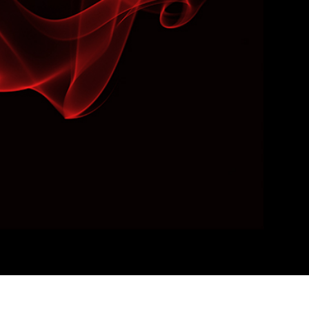
produsului Servicii
Bijuterii Retușând Servicii
Date de Antrenamen