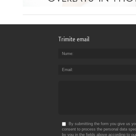
Trimite email
Nume
Email
By submitting the form you give us yo
consent to process the personal data spec
by you in the fields above according to ou