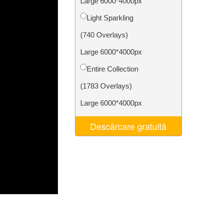
Large 6000*4000px
t AI
Video Editing Services
Light Sparkling
(740 Overlays)
Large 6000*4000px
Entire Collection
(1783 Overlays)
Large 6000*4000px
Descărcare gratuită