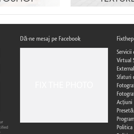
Dă-ne mesaj pe Facebook
Fixthe
Servicii
Virtual 
External
Sfaturi
Fotograf
Fotogra
Acțiuni
Presetă
Program 
ur
Politica
ified
r