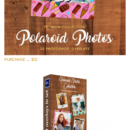
Descărcare gratuită
PURCHASE → $32