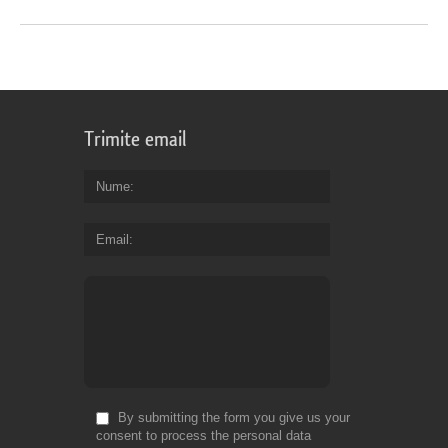
Trimite email
Nume
Email
By submitting the form you give us your
consent to process the personal data