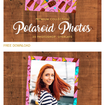
Te rog selecteaza
Free Polaroid Overlay #29
Small 800*1027px
Polaroid Photos
(30 Overlays)
FREE DOWNLOAD
Large 6000*4000px
Luxury Wedding
(373 Overlays)
Large 6000*4000px
Entire Collection
(1783 Overlays)
Large 6000*4000px