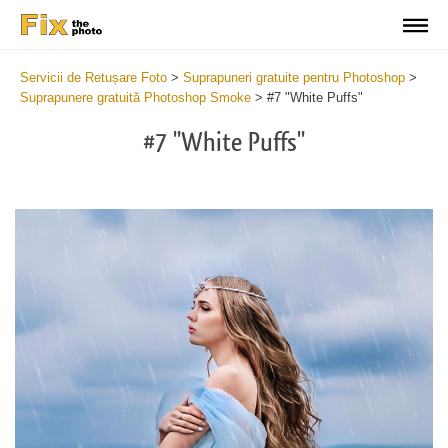
Servicii de Retușare Foto
>
Suprapuneri gratuite pentru Photoshop
>
Suprapunere gratuită Photoshop Smoke
>
#7 "White Puffs"
#7 "White Puffs"
Do
Fr
Ov