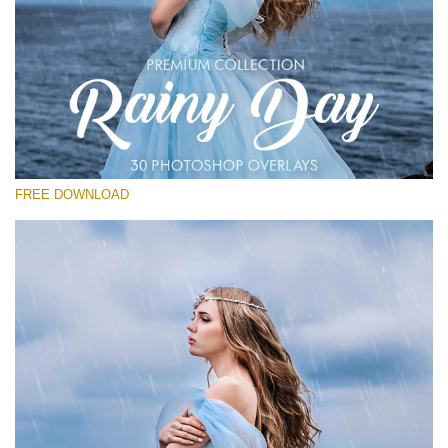
Te rog selecteaza
Free Photoshop Overlay
Small 800*533px
Rain Day
(30 Overlays)
FREE DOWNLOAD
Large 6000*4000px
Entire Collection
(1783 Overlays)
Large 6000*4000px
Descărcare gratuită