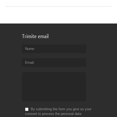
Trimite email
Nume
Email
By submitting the form you give us your
consent to process the personal data