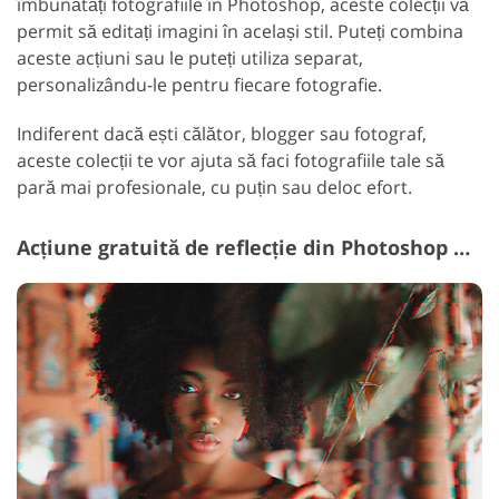
îmbunătăți fotografiile în Photoshop, aceste colecții vă
permit să editați imagini în același stil. Puteți combina
aceste acțiuni sau le puteți utiliza separat,
personalizându-le pentru fiecare fotografie.
Indiferent dacă ești călător, blogger sau fotograf,
aceste colecții te vor ajuta să faci fotografiile tale să
pară mai profesionale, cu puțin sau deloc efort.
Acțiune gratuită de reflecție din Photoshop #7 "Lost Footage"