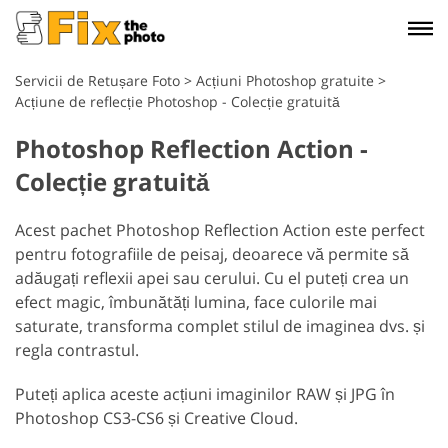
Servicii de Retușare Foto
>
Acțiuni Photoshop gratuite
>
Acțiune de reflecție Photoshop - Colecție gratuită
Photoshop Reflection Action -
Colecție gratuită
Acest pachet Photoshop Reflection Action este perfect
pentru fotografiile de peisaj, deoarece vă permite să
adăugați reflexii apei sau cerului. Cu el puteți crea un
efect magic, îmbunătăți lumina, face culorile mai
saturate, transforma complet stilul de imaginea dvs. și
regla contrastul.
Puteți aplica aceste acțiuni imaginilor RAW și JPG în
Photoshop CS3-CS6 și Creative Cloud.