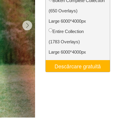
Bokeh Complete Collection
t AI
Video Editing Services
(650 Overlays)
Large 6000*4000px
Entire Collection
(1783 Overlays)
Large 6000*4000px
Descărcare gratuită