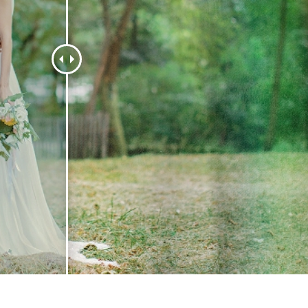
produsului Servicii
Bijuterii Retușând Servicii
Date de Antrenamen