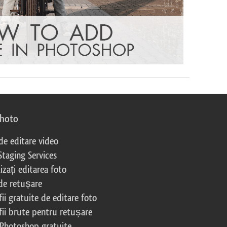
photo
 de editare video
Staging Services
izați editarea foto
 de retușare
ii gratuite de editare foto
fii brute pentru retușare
 Photoshop gratuite