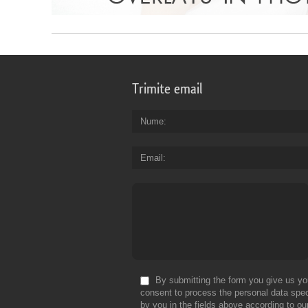
Trimite email
Nume
Email
By submitting the form you give us yo
consent to process the personal data spec
by you in the fields above according to ou