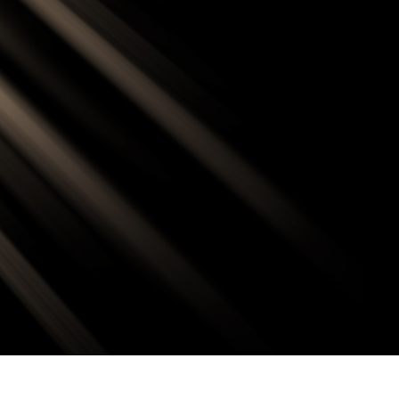
produsului Servicii
Bijuterii Retușând Servicii
Date de Antrenamen