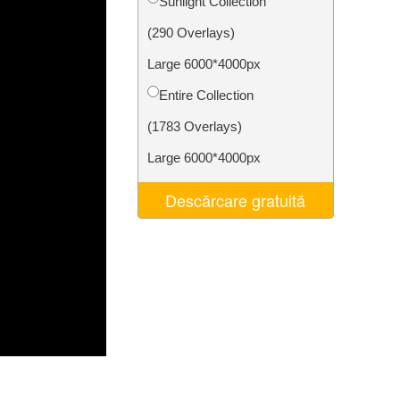
Sunlight Collection
t AI
Video Editing Services
(290 Overlays)
Large 6000*4000px
Entire Collection
(1783 Overlays)
Large 6000*4000px
Descărcare gratuită