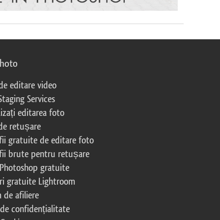
photo
 de editare video
Staging Services
izați editarea foto
 de retușare
ii gratuite de editare foto
fii brute pentru retușare
 Photoshop gratuite
ri gratuite Lightroom
de afiliere
 de confidențialitate