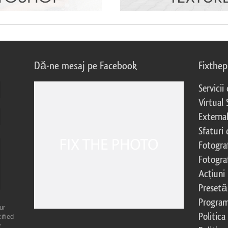
Dă-ne mesaj pe Facebook
Fixthe
Servicii
Virtual 
External
Sfaturi
Fotograf
Fotogra
Acțiuni
Presetă
Program 
ur
Politica
ified
r