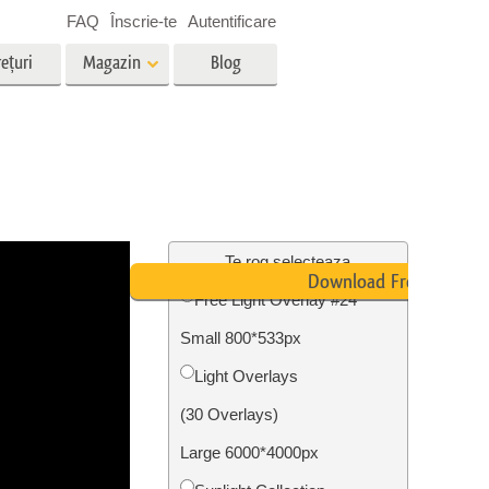
FAQ
Înscrie-te
Autentificare
ețuri
Magazin
Blog
es
Video
LUT-uri profesionale
g
Suprapuneri video
vicii
Servicii de editare foto imobiliare
Te rog selecteaza
Download Free
Free Light Overlay #24
Small 800*533px
ștere
re a
Foto Restaurare Servicii
Light Overlays
(30 Overlays)
Large 6000*4000px