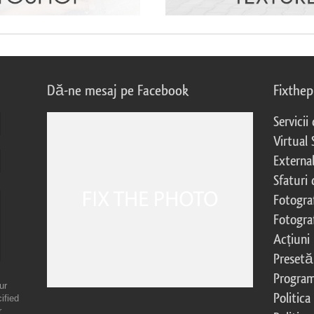
Dă-ne mesaj pe Facebook
Fixthe
Servicii
Virtual 
External
Sfaturi
Fotograf
Fotogra
Acțiuni
Presetă
Program 
ur
Politica
ified
r