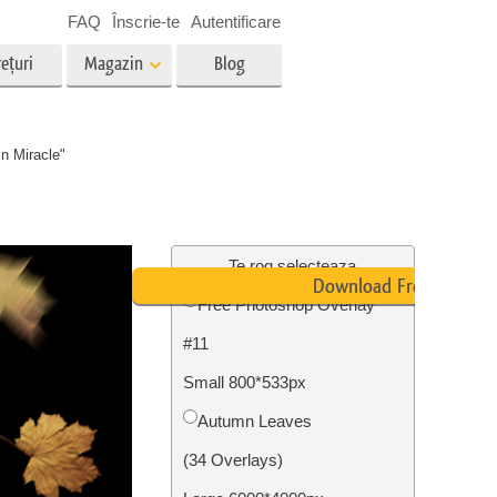
FAQ
Înscrie-te
Autentificare
ețuri
Magazin
Blog
es
Video
n Miracle"
LUT-uri profesionale
g
Suprapuneri video
vicii
Servicii de editare foto imobiliare
Te rog selecteaza
Download Free
Free Photoshop Overlay
#11
ștere
re a
Foto Restaurare Servicii
Small 800*533px
Autumn Leaves
(34 Overlays)