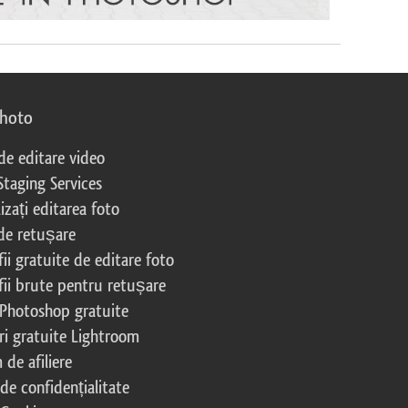
photo
 de editare video
Staging Services
izați editarea foto
 de retușare
ii gratuite de editare foto
fii brute pentru retușare
 Photoshop gratuite
ri gratuite Lightroom
de afiliere
 de confidențialitate