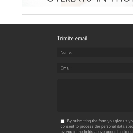
Trimite email
Nume
Email
By submitting the form you give us yo
consent to process the personal data spec
by you in the fields above according to ou