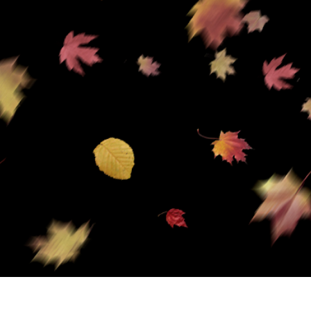
produsului Servicii
Bijuterii Retușând Servicii
Date de Antrenamen