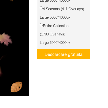
Large 6000*4000px
t AI
Video Editing Services
4 Seasons (411 Overlays)
Large 6000*4000px
Entire Collection
(1783 Overlays)
Large 6000*4000px
Descărcare gratuită