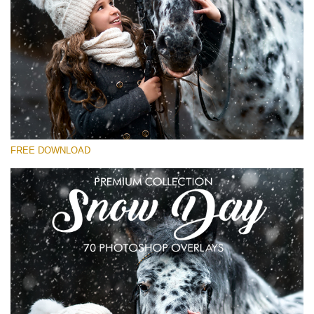
Te rog selecteaza
Free Snow Overlay #24
Small 800*533px
Snowy Day (30 Overlays)
Large 6000*4000px
FREE DOWNLOAD
4 Seasons (411 Overlays)
Large 6000*4000px
Entire Collection
(1783 Overlays)
Large 6000*4000px
Descărcare gratuită