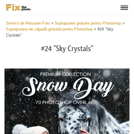
Servicii de Retușare Foto
>
Suprapuneri gratuite pentru Photoshop
>
Suprapunere de zăpadă gratuită pentru Photoshop
>
#24 "Sky
Crystals"
#24 "Sky Crystals"
Do
Fr