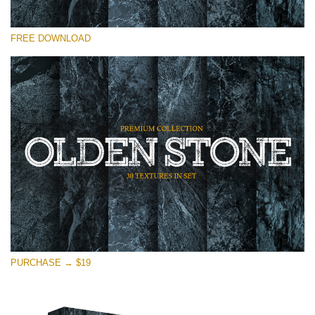
Te rog selecteaza
FREE DOWNLOAD
Free Photoshop Overlay
Small 800*533px
Olden Stone
(30 Overlays)
Large 6000*4000px
Entire Collection
(1783 Overlays)
Large 6000*4000px
Descărcare gratuită
PURCHASE → $19