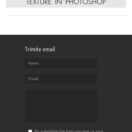
Trimite email
Nume
Email
By submitting the form you give us your