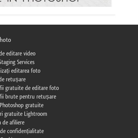
photo
 de editare video
Staging Services
izați editarea foto
 de retușare
ii gratuite de editare foto
fii brute pentru retușare
 Photoshop gratuite
ri gratuite Lightroom
de afiliere
 de confidențialitate