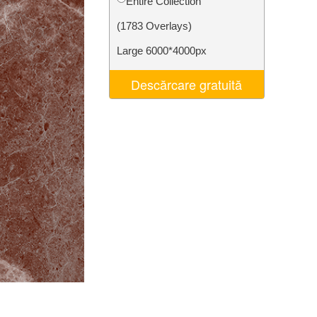
Entire Collection
t AI
Video Editing Services
(1783 Overlays)
Large 6000*4000px
Descărcare gratuită