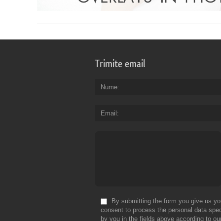
Trimite email
Nume
Email
By submitting the form you give us yo
consent to process the personal data spec
by you in the fields above according to ou