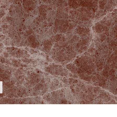
produsului Servicii
Bijuterii Retușând Servicii
Date de Antrenamen