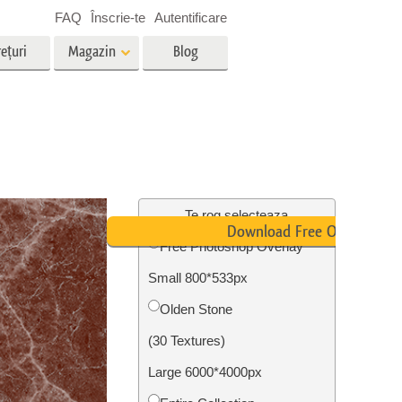
FAQ
Înscrie-te
Autentificare
ețuri
Magazin
Blog
es
Video
LUT-uri profesionale
g
Suprapuneri video
vicii
Servicii de editare foto imobiliare
Te rog selecteaza
Download Free Overlay
Free Photoshop Overlay
Small 800*533px
ștere
re a
Foto Restaurare Servicii
Olden Stone
(30 Textures)
Large 6000*4000px