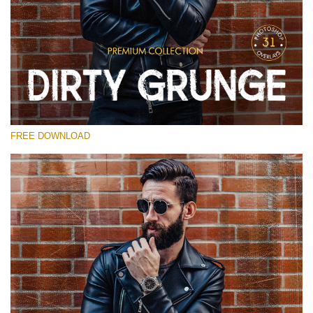
Te rog selecteaza
Free Photoshop Overlay
Small 800*533px
Dirty Grunge
(31 Overlays)
FREE DOWNLOAD
Large 6000*4000px
Entire Collection
(1783 Overlays)
Large 6000*4000px
Descărcare gratuită