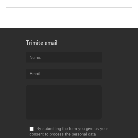
Trimite email
Nume
Email
By submitting the form you give us your
consent to process the personal data