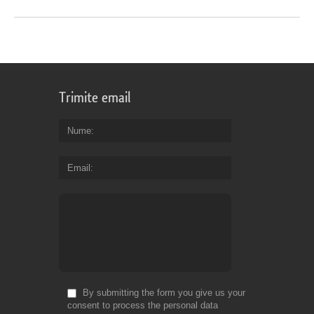
Trimite email
Nume
Email
By submitting the form you give us your
consent to process the personal data