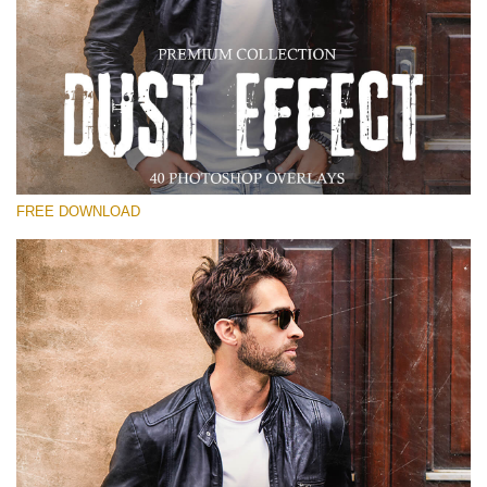
Te rog selecteaza
Free Photoshop Overlay
Small 800*533px
Dust Effect
(40 Overlays)
FREE DOWNLOAD
Large 6000*4000px
Entire Collection
(1783 Overlays)
Large 6000*4000px
Descărcare gratuită