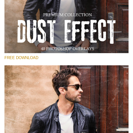
Te rog selecteaza
Free Photoshop Overlay
Small 800*533px
Dust Effect
(40 Overlays)
FREE DOWNLOAD
Large 6000*4000px
Entire Collection
(1783 Overlays)
Large 6000*4000px
Descărcare gratuită