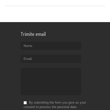
Trimite email
Nume
Email
By submitting the form you give us your
consent to process the personal data