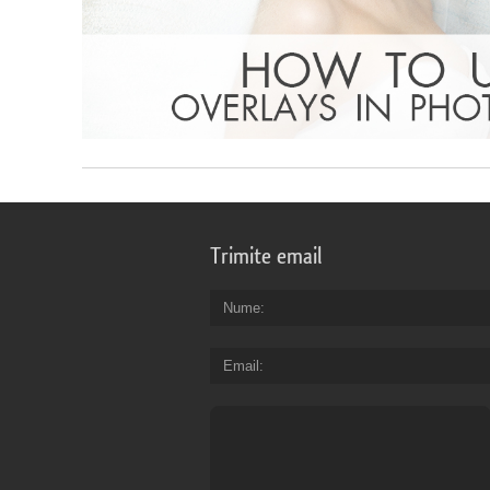
Trimite email
Nume
Email