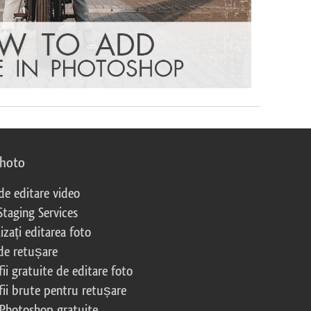
photo
 de editare video
Staging Services
izați editarea foto
 de retușare
ii gratuite de editare foto
fii brute pentru retușare
 Photoshop gratuite