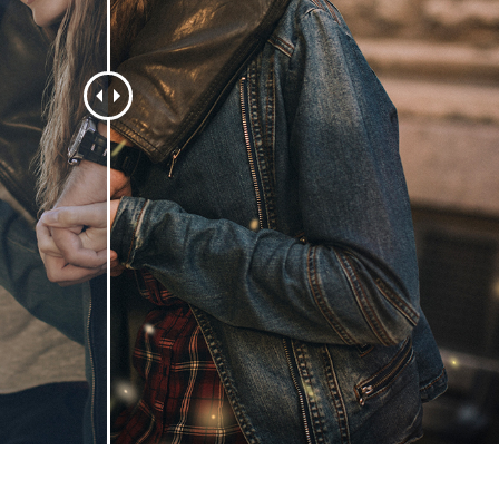
produsului Servicii
Bijuterii Retușând Servicii
Date de Antrenamen