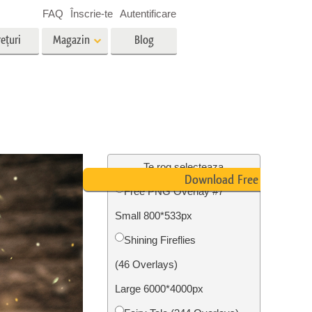
FAQ
Înscrie-te
Autentificare
ețuri
Magazin
Blog
es
Video
LUT-uri profesionale
g
Suprapuneri video
vicii
Servicii de editare foto imobiliare
Te rog selecteaza
Download Free PNG
Free PNG Overlay #7
Small 800*533px
ștere
re a
Foto Restaurare Servicii
Shining Fireflies
(46 Overlays)
Large 6000*4000px