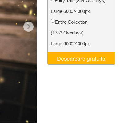
Fairy Tale (344 Overlays)
t AI
Video Editing Services
Large 6000*4000px
Entire Collection
(1783 Overlays)
Large 6000*4000px
Descărcare gratuită