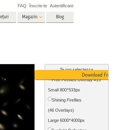
FAQ
Înscrie-te
Autentificare
ețuri
Magazin
Blog
es
Video
LUT-uri profesionale
g
Suprapuneri video
vicii
Servicii de editare foto imobiliare
Te rog selecteaza
Download Free
Free Fireflies Overlay #19
Small 800*533px
ștere
re a
Foto Restaurare Servicii
Shining Fireflies
(46 Overlays)
Large 6000*4000px