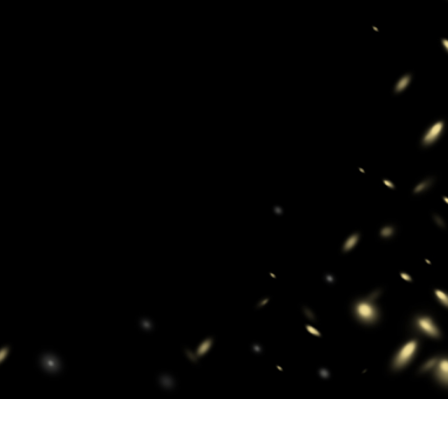
produsului Servicii
Bijuterii Retușând Servicii
Date de Antrenamen