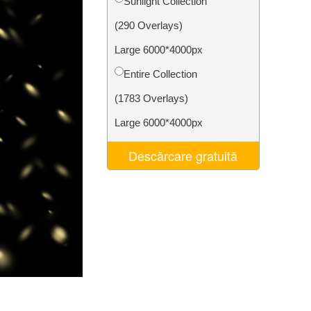
Sunlight Collection
t AI
Video Editing Services
(290 Overlays)
Large 6000*4000px
Entire Collection
(1783 Overlays)
Large 6000*4000px
Descărcare gratuită