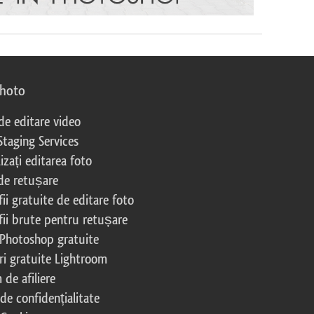
photo
 de editare video
Staging Services
izați editarea foto
 de retușare
ii gratuite de editare foto
fii brute pentru retușare
 Photoshop gratuite
ri gratuite Lightroom
de afiliere
 de confidențialitate