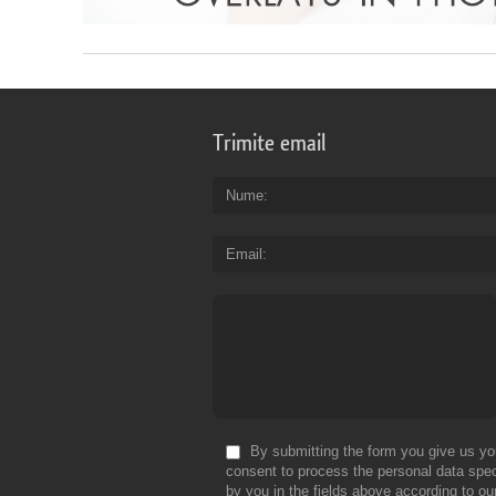
Trimite email
Nume
Email
By submitting the form you give us yo
consent to process the personal data spec
by you in the fields above according to ou