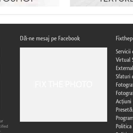
Dă-ne mesaj pe Facebook
Fixthe
Servicii
Virtual 
External
Sfaturi
Fotograf
Fotogra
Acțiuni
Presetă
Program 
ur
Politica
ified
r