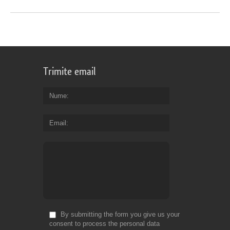
Trimite email
Nume
Email
By submitting the form you give us your
consent to process the personal data