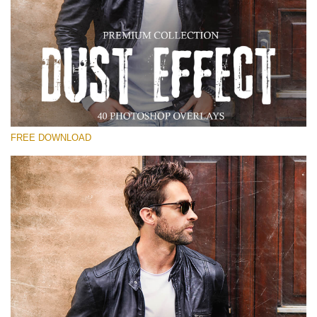
Te rog selecteaza
Free Photoshop Overlay
Small 800*533px
Dust Effect
(40 Overlays)
FREE DOWNLOAD
Large 6000*4000px
Entire Collection
(1783 Overlays)
Large 6000*4000px
Descărcare gratuită