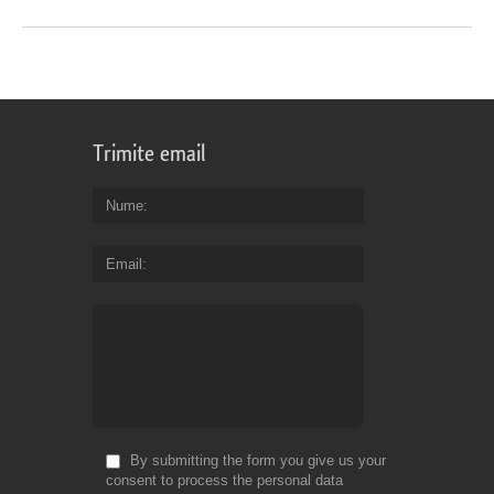
Trimite email
Nume
Email
By submitting the form you give us your
consent to process the personal data