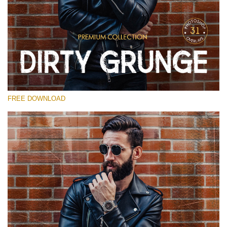
Te rog selecteaza
Free Photoshop Overlay
Small 800*533px
Dirty Grunge
(31 Overlays)
FREE DOWNLOAD
Large 6000*4000px
Entire Collection
(1783 Overlays)
Large 6000*4000px
Descărcare gratuită