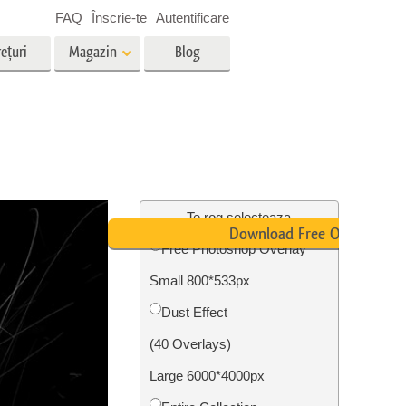
FAQ
Înscrie-te
Autentificare
ețuri
Magazin
Blog
es
Video
LUT-uri profesionale
g
Suprapuneri video
vicii
Servicii de editare foto imobiliare
Te rog selecteaza
Download Free Overlay
Free Photoshop Overlay
Small 800*533px
ștere
re a
Foto Restaurare Servicii
Dust Effect
(40 Overlays)
Large 6000*4000px