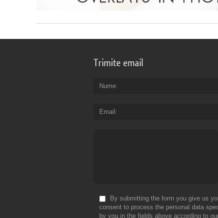
Trimite email
Nume
Email
By submitting the form you give us yo
consent to process the personal data spec
by you in the fields above according to ou