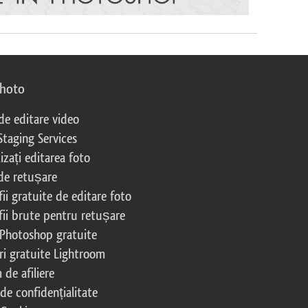
photo
 de editare video
Staging Services
izați editarea foto
 de retușare
ii gratuite de editare foto
fii brute pentru retușare
 Photoshop gratuite
ri gratuite Lightroom
de afiliere
 de confidențialitate