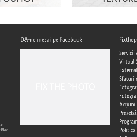
Dă-ne mesaj pe Facebook
Fixthe
Servicii
Virtual 
External
Sfaturi
Fotograf
Fotogra
Acțiuni
Presetă
Program 
ur
Politica
ified
r