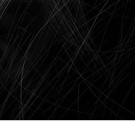
produsului Servicii
Bijuterii Retușând Servicii
Date de Antrenamen