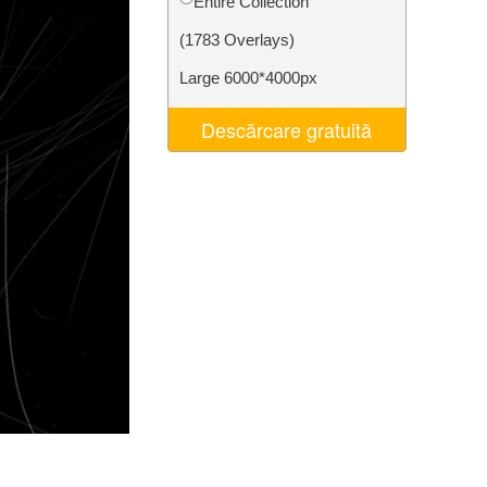
Entire Collection
t AI
Video Editing Services
(1783 Overlays)
Large 6000*4000px
Descărcare gratuită