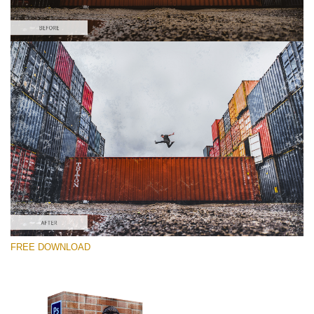
Te rog selecteaza
Free Photoshop Overlay #4
Small 800*533px
Dirty Grunge
(31 Overlays)
Large 6000*4000px
FREE DOWNLOAD
Light Sparkling
(740 Overlays)
Large 6000*4000px