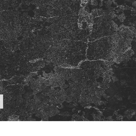
produsului Servicii
Bijuterii Retușând Servicii
Date de Antrenamen