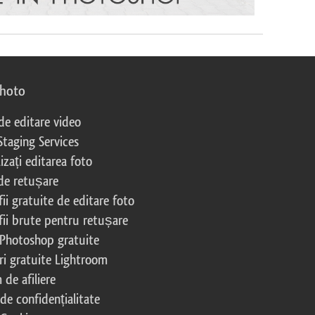
photo
 de editare video
Staging Services
izați editarea foto
 de retușare
ii gratuite de editare foto
fii brute pentru retușare
 Photoshop gratuite
ri gratuite Lightroom
de afiliere
 de confidențialitate