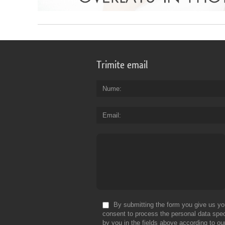
Trimite email
Nume
Email
By submitting the form you give us yo
consent to process the personal data spec
by you in the fields above according to ou