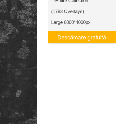
Entire Collection
t AI
Video Editing Services
(1783 Overlays)
Large 6000*4000px
Descărcare gratuită