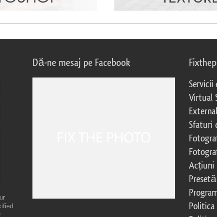
Dă-ne mesaj pe Facebook
Fixthe
Servicii
Virtual 
External
Sfaturi
Fotograf
Fotogra
Acțiuni
Presetă
Program 
ur
Politica
ified
r