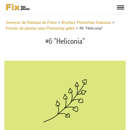
Serviços de Retoque de Fotos
>
Brushes Photoshop Gratuitos
>
Pincéis de plantas para Photoshop grátis
>
#6 "Heliconia"
#6 "Heliconia"
C
li
S
at
y
the
f
but
t
an
a
rec
b
Fr
t
wit
P
2
P
min
B
Wri
b
you
m
val
b